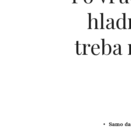
hlad
treba 
Samo da 