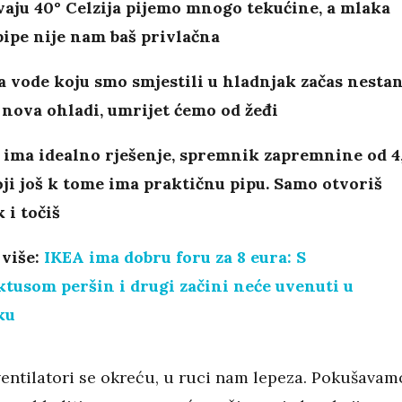
vaju 40° Celzija pijemo mnogo tekućine, a mlaka
pipe nije nam baš privlačna
 vode koju smo smjestili u hladnjak začas nestan
 nova ohladi, umrijet ćemo od žeđi
 ima idealno rješenje, spremnik zapremnine od 4
oji još k tome ima praktičnu pipu. Samo otvoriš
 i točiš
 više:
IKEA ima dobru foru za 8 eura: S
tusom peršin i drugi začini neće uvenuti u
ku
 ventilatori se okreću, u ruci nam lepeza. Pokušavam