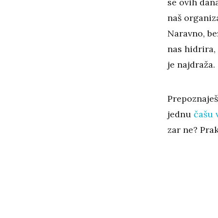
se ovih dan
naš organiza
Naravno, be
nas hidrira
je najdraža.
Prepoznaješ
jednu
čašu 
zar ne? Pra