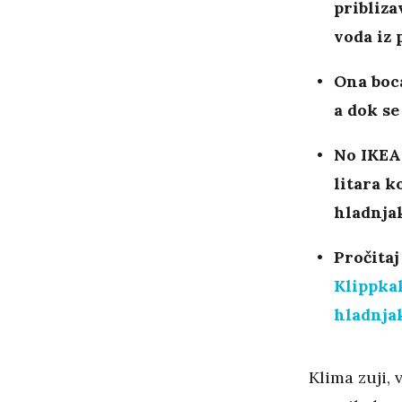
pribliza
voda iz 
Ona boca
a dok se
No IKEA
litara k
hladnjak
Pročitaj
Klippkak
hladnja
Klima zuji,