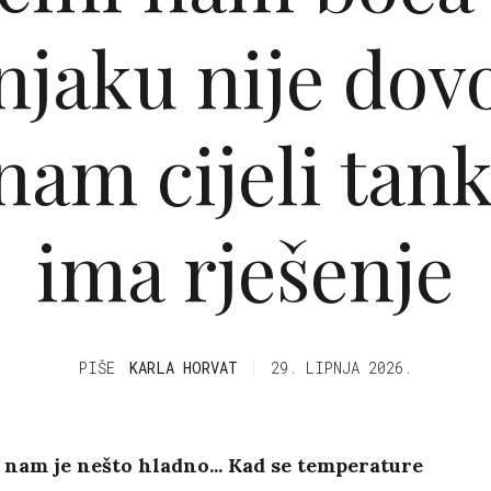
njaku nije dovo
nam cijeli tan
ima rješenje
PIŠE
KARLA HORVAT
29. LIPNJA 2026.
nam je nešto hladno... Kad se temperature