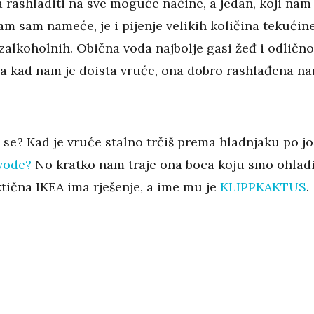
a rashladiti na sve moguće načine, a jedan, koji nam
m sam nameće, je i pijenje velikih količina tekućine
zalkoholnih. Obična voda najbolje gasi žeđ i odlično
, a kad nam je doista vruće, ona dobro rashlađena n
 se? Kad je vruće stalno trčiš prema hladnjaku po jo
vode?
No kratko nam traje ona boca koju smo ohladil
ktična IKEA ima rješenje, a ime mu je
KLIPPKAKTUS
.