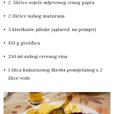
2 žličice svježe mljevenog crnog papra
2 žličice suhog mažurana
3 kiselkaste jabuke (ajdared, na primjer)
150 g grožđica
250 ml suhog crvenog vina
1
žlica kukuruznog škroba pomiješanog s 2
žlice vode