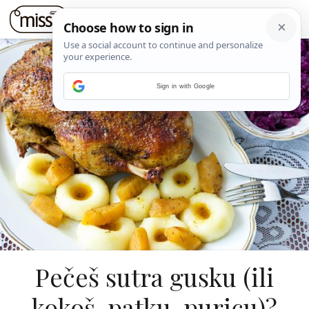
Sign in with Google
Pečeš sutra gusku (ili
kokoš, patku, puricu)?