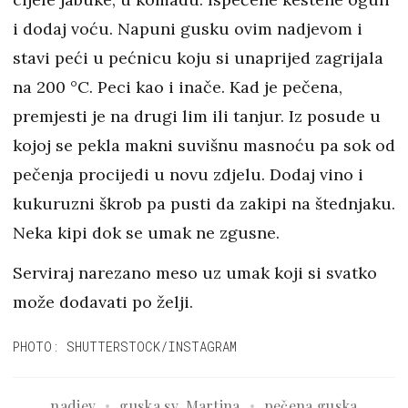
i dodaj voću. Napuni gusku ovim nadjevom i
stavi peći u pećnicu koju si unaprijed zagrijala
na 200 °C. Peci kao i inače. Kad je pečena,
premjesti je na drugi lim ili tanjur. Iz posude u
kojoj se pekla makni suvišnu masnoću pa sok od
pečenja procijedi u novu zdjelu. Dodaj vino i
kukuruzni škrob pa pusti da zakipi na štednjaku.
Neka kipi dok se umak ne zgusne.
Serviraj narezano meso uz umak koji si svatko
može dodavati po želji.
PHOTO: SHUTTERSTOCK/INSTAGRAM
nadjev
guska sv. Martina
pečena guska