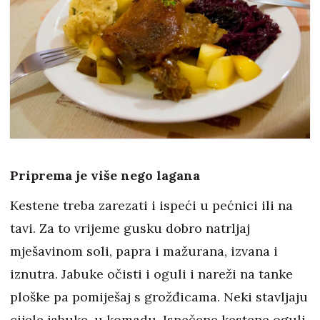
Priprema je više nego lagana
Kestene treba zarezati i ispeći u pećnici ili na
tavi. Za to vrijeme gusku dobro natrljaj
mješavinom soli, papra i mažurana, izvana i
iznutra. Jabuke očisti i oguli i nareži na tanke
ploške pa pomiješaj s grožđicama. Neki stavljaju
cijele jabuke, u komadu. Ispečene kestene oguli