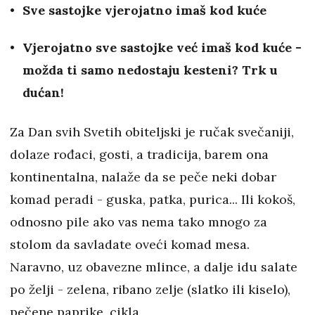
Sve sastojke vjerojatno imaš kod kuće
Vjerojatno sve sastojke već imaš kod kuće -
možda ti samo nedostaju kesteni? Trk u
dućan!
Za Dan svih Svetih obiteljski je ručak svečaniji,
dolaze rođaci, gosti, a tradicija, barem ona
kontinentalna, nalaže da se peče neki dobar
komad peradi - guska, patka, purica... Ili kokoš,
odnosno pile ako vas nema tako mnogo za
stolom da savladate oveći komad mesa.
Naravno, uz obavezne mlince, a dalje idu salate
po želji - zelena, ribano zelje (slatko ili kiselo),
pečene paprike, cikla.