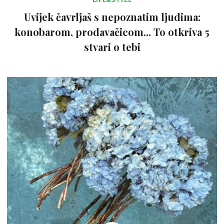
Uvijek čavrljaš s nepoznatim ljudima:
konobarom, prodavačicom... To otkriva 5
stvari o tebi