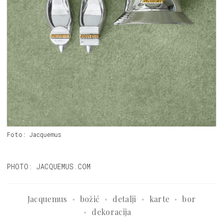
Foto: Jacquemus
PHOTO: JACQUEMUS.COM
Jacquemus
božić
detalji
karte
bor
dekoracija