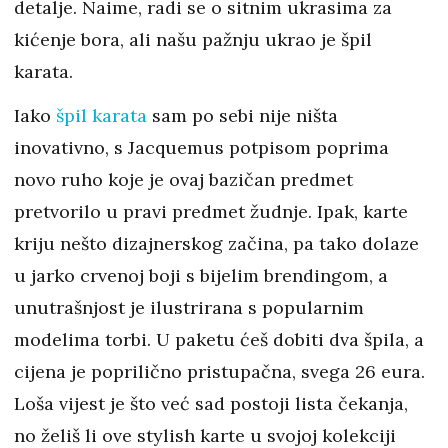
detalje. Naime, radi se o sitnim ukrasima za
kićenje bora, ali našu pažnju ukrao je špil
karata.
Iako
špil karata
sam po sebi nije ništa
inovativno, s Jacquemus potpisom poprima
novo ruho koje je ovaj bazičan predmet
pretvorilo u pravi predmet žudnje. Ipak, karte
kriju nešto dizajnerskog začina, pa tako dolaze
u jarko crvenoj boji s bijelim brendingom, a
unutrašnjost je ilustrirana s popularnim
modelima torbi. U paketu ćeš dobiti dva špila, a
cijena je poprilično pristupačna, svega 26 eura.
Loša vijest je što već sad postoji lista čekanja,
no želiš li ove stylish karte u svojoj kolekciji