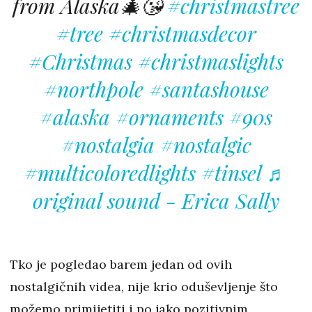
from Alaska🎄😘
#christmastree
#tree
#christmasdecor
#Christmas
#christmaslights
#northpole
#santashouse
#alaska
#ornaments
#90s
#nostalgia
#nostalgic
#multicoloredlights
#tinsel
♬
original sound - Erica Sally
Tko je pogledao barem jedan od ovih
nostalgičnih videa, nije krio oduševljenje što
možemo primijetiti i po jako pozitivnim