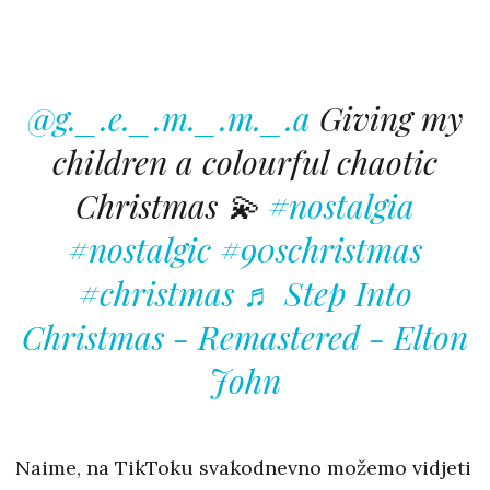
@g._.e._.m._.m._.a
Giving my
children a colourful chaotic
Christmas 💫
#nostalgia
#nostalgic
#90schristmas
#christmas
♬ Step Into
Christmas - Remastered - Elton
John
Naime, na TikToku svakodnevno možemo vidjeti