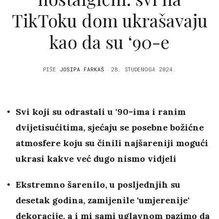
TikToku dom ukrašavaju
kao da su ‘90-e
PIŠE
JOSIPA FARKAŠ
28. STUDENOGA 2024.
Svi koji su odrastali u '90-ima i ranim
dvijetisućitima, sjećaju se posebne božićne
atmosfere koju su činili najšareniji mogući
ukrasi kakve već dugo nismo vidjeli
Ekstremno šarenilo, u posljednjih su
desetak godina, zamijenile 'umjerenije'
dekoracije, a i mi sami uglavnom pazimo da