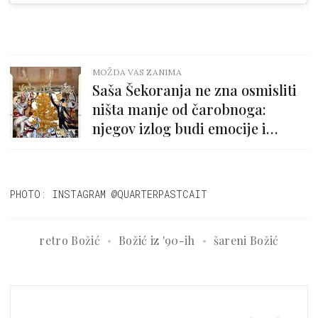
MOŽDA VAS ZANIMA
Saša Šekoranja ne zna osmisliti
ništa manje od čarobnoga:
njegov izlog budi emocije i
poziva na radost
PHOTO: INSTAGRAM @QUARTERPASTCAIT
retro Božić
Božić iz '90-ih
šareni Božić