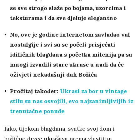
se sve strogo slaže po bojama, uzorcima i
teksturama i da sve djeluje elegantno
No, ove je godine internetom zavladao val
nostalgije i svi su se počeli prisjećati
idiličnih blagdana s početka milenija pa su
mnogi izvadili stare ukrase u nadi da će
oživjeti nekadašnji duh Božića
Pročitaj također:
Ukrasi za bor u vintage
stilu su nas osvojili, evo najzanimljivijih iz
trenutačne ponude
Iako, tijekom blagdana, svatko svoj dom i
božićno drvce ukrašava prema vlastitim