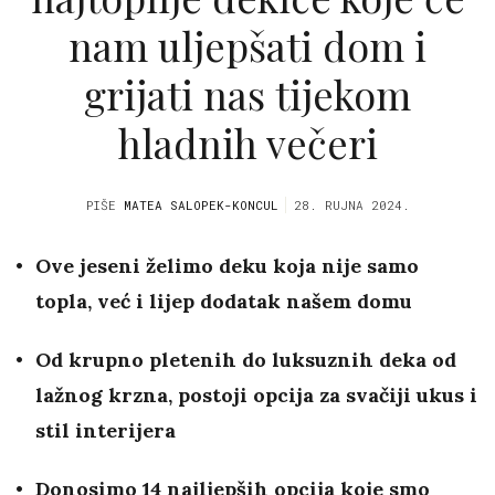
nam uljepšati dom i
grijati nas tijekom
hladnih večeri
PIŠE
MATEA SALOPEK-KONCUL
28. RUJNA 2024.
Ove jeseni želimo deku koja nije samo
topla, već i lijep dodatak našem domu
Od krupno pletenih do luksuznih deka od
lažnog krzna, postoji opcija za svačiji ukus i
stil interijera
Donosimo 14 najljepših opcija koje smo