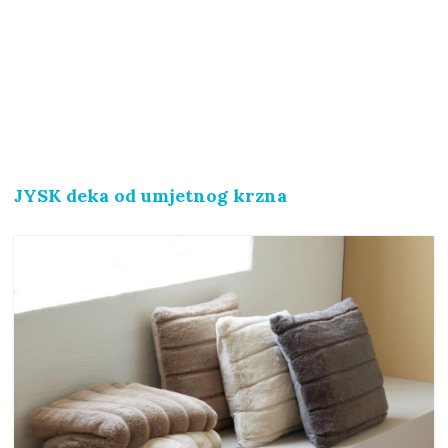
JYSK deka od umjetnog krzna