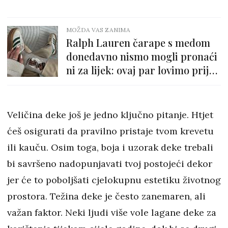
MOŽDA VAS ZANIMA
Ralph Lauren čarape s medom
donedavno nismo mogli pronaći
ni za lijek: ovaj par lovimo prije
nego li se rasproda
Veličina deke još je jedno ključno pitanje. Htjet
ćeš osigurati da pravilno pristaje tvom krevetu
ili kauču. Osim toga, boja i uzorak deke trebali
bi savršeno nadopunjavati tvoj postojeći dekor
jer će to poboljšati cjelokupnu estetiku životnog
prostora. Težina deke je često zanemaren, ali
važan faktor. Neki ljudi više vole lagane deke za