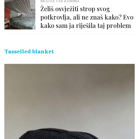
MOŽDA VAS ZANIMA
Želiš osvježiti strop svog
potkrovlja, ali ne znaš kako? Evo
kako sam ja riješila taj problem
Tasselled blanket