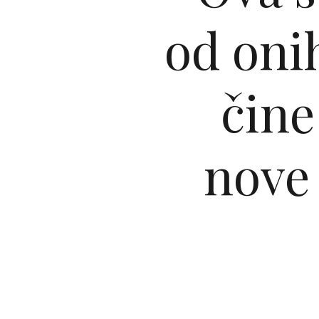
od oni
čine
nove 