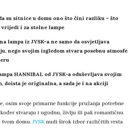
da su sitnice u domu ono što čini razliku – što
vrijedi i za stolne lampe
na lampa iz JYSK-a ne samo da osvjetljava
ju, nego svojim izgledom stvara posebnu atmosfe
jeru
lampa HANNIBAL od JYSK-a oduševljava svojim
, doista je originalna, a sada je i na akciji
e, osim svoje primarne funkcije pružanja potrebne
također stvaraju i ugodnu, življu ili pak romantičnu
u tvom domu.
JYSK
nudi širok izbor različitih vrsta