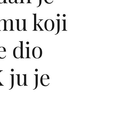
mu koji
e dio
 ju je