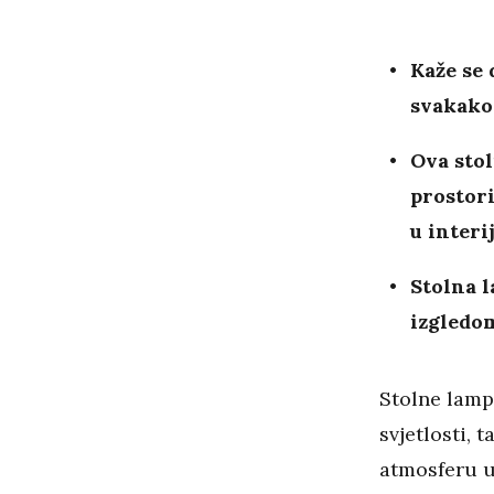
Kaže se 
svakako 
Ova stol
prostori
u interi
Stolna 
izgledom
Stolne lamp
svjetlosti, 
atmosferu 