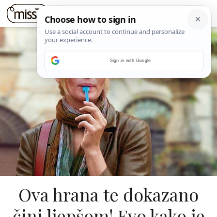
Sign in with Google
Ova hrana te dokazano
čini ljepšom! Evo kako je