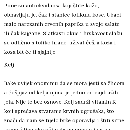
Pune su antioksidansa koji štite kožu,
obnavljaju je, čak i stanice folikula kose. Ubaci
malo narezanih crvenih paprika u svoje salate
ili čak kajgane. Slatkasti okus i hrskavost slažu
se odlično s toliko hrane, uživat ćeš, a koža i
kosa bit će ti sjajnije.
Kelj
Bake uvijek opominju da se mora jesti sa žlicom,
a ćušpjaz od kelja njima je jedno od najdražih
jela. Nije to bez osnove. Kelj sadrži vitamin K
koji sprečava stvaranje krvnih ugrušaka, što
znači da nam se tijelo brže oporavlja i štiti sitne
krvne žilice oko očiju da ne pucaju i da ne