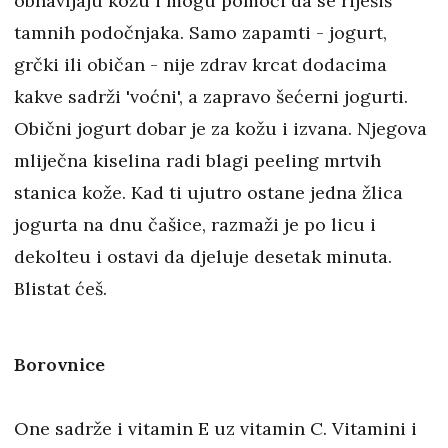
obnavljaju kožu i mogu pomoći da se riješiš
tamnih podočnjaka. Samo zapamti - jogurt,
grčki ili običan - nije zdrav krcat dodacima
kakve sadrži 'voćni', a zapravo šećerni jogurti.
Obični jogurt dobar je za kožu i izvana. Njegova
mliječna kiselina radi blagi peeling mrtvih
stanica kože. Kad ti ujutro ostane jedna žlica
jogurta na dnu čašice, razmaži je po licu i
dekolteu i ostavi da djeluje desetak minuta.
Blistat ćeš.
Borovnice
One sadrže i vitamin E uz vitamin C. Vitamini i