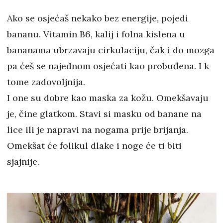
Ako se osjećaš nekako bez energije, pojedi
bananu. Vitamin B6, kalij i folna kislena u
bananama ubrzavaju cirkulaciju, čak i do mozga
pa ćeš se najednom osjećati kao probuđena. I k
tome zadovoljnija.
I one su dobre kao maska za kožu. Omekšavaju
je, čine glatkom. Stavi si masku od banane na
lice ili je napravi na nogama prije brijanja.
Omekšat će folikul dlake i noge će ti biti
sjajnije.