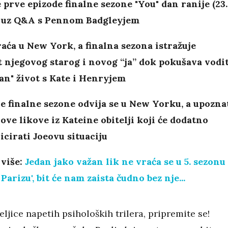
 prve epizode finalne sezone "You" dan ranije (23.
) uz Q&A s Pennom Badgleyjem
raća u New York, a finalna sezona istražuje
 njegovog starog i novog “ja” dok pokušava vodit
n" život s Kate i Henryjem
 finalne sezone odvija se u New Yorku, a upozna
ove likove iz Kateine obitelji koji će dodatno
cirati Joeovu situaciju
 više:
Jedan jako važan lik ne vraća se u 5. sezonu
Parizu', bit će nam zaista čudno bez nje...
eljice napetih psiholoških trilera, pripremite se!