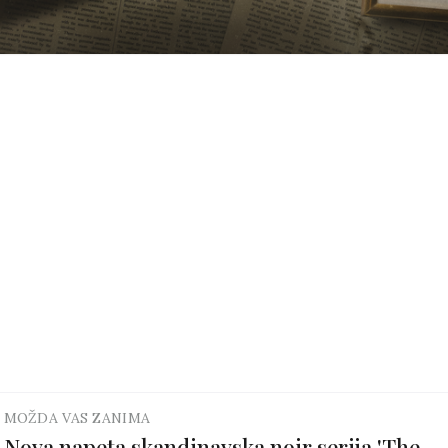
MOŽDA VAS ZANIMA
Nova napeta skandinavska noir serija 'The