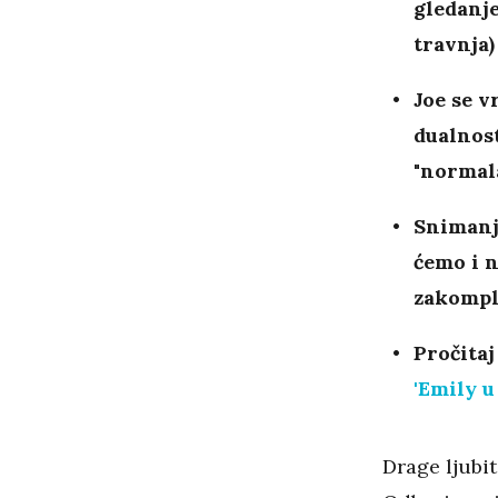
gledanje
travnja
Joe se v
dualnost
"normala
Snimanje
ćemo i n
zakompli
Pročitaj
'Emily u 
Drage ljubit