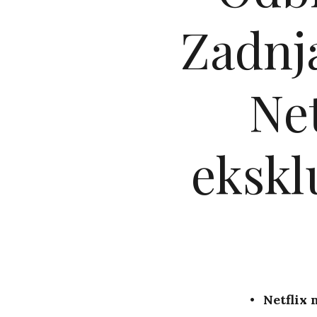
Zadnja
Net
ekskl
Netflix 