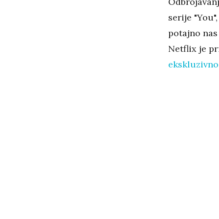
Odbrojavanje
serije "You"
potajno nas
Netflix je p
ekskluzivno 