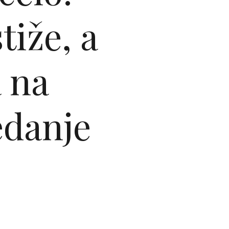
tiže, a
a na
edanje