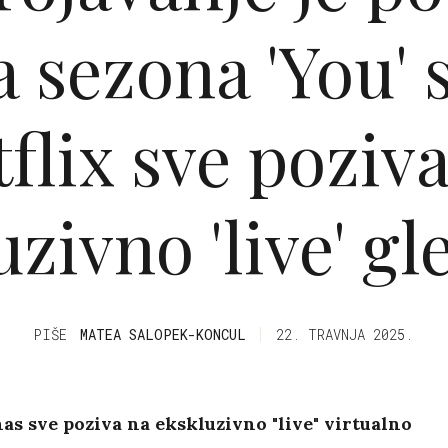
 sezona 'You' s
flix sve poziv
uzivno 'live' gl
PIŠE
MATEA SALOPEK-KONCUL
22. TRAVNJA 2025.
nas sve poziva na ekskluzivno "live" virtualno