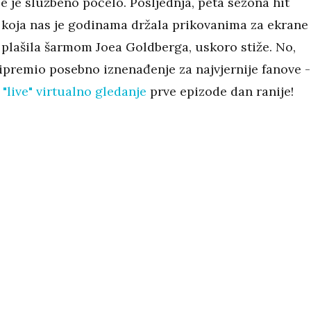
 je službeno počelo. Posljednja, peta sezona hit
, koja nas je godinama držala prikovanima za ekrane 
 plašila šarmom Joea Goldberga, uskoro stiže. No,
ripremio posebno iznenađenje za najvjernije fanove -
"live" virtualno gledanje
prve epizode dan ranije!