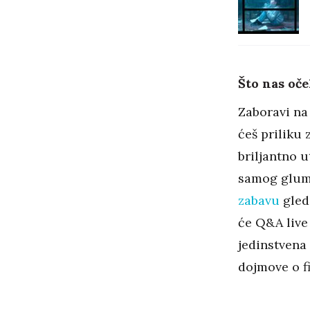
Što nas oče
Zaboravi na 
ćeš priliku
briljantno u
samog glumc
zabavu
gleda
će Q&A live
jedinstvena 
dojmove o f