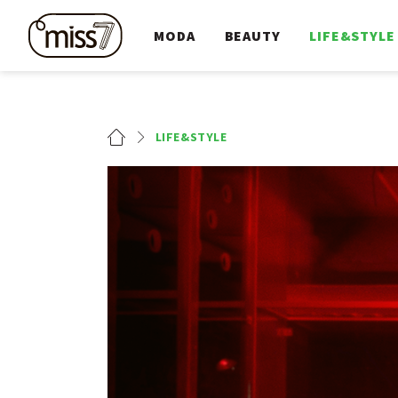
MODA
BEAUTY
LIFE&STYLE
LIFE&STYLE