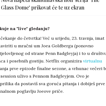
Glass Dome' prikovat će te uz ekran
kuje na "live" gledanju?
čekanje do četvrtka! Već u srijedu, 23. travnja, imat
 zaviriti u mračni um Joea Goldberga (ponovno
tjelovljenog od strane Penn Badgleyja) i to u društv
a i posebnih gostiju. Netflix organizira
virtualnu
nja prve epizode finalne sezone, a vrhunac večeri b
 session uživo s Pennom Badgleyjem. Ovo je
prilika da postaviš sva goruća pitanja i dobiješ prve
inalnom poglavlju Joeove priče.