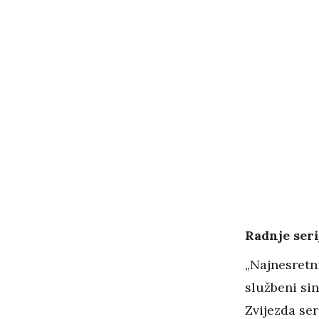
Radnje seri
„Najnesretni
službeni si
Zvijezda ser