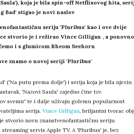
Saula'), koja je bila spin-off Netflixovog hita, seri
g Bad' stigao je novi naslov
nofantastičnu seriju 'Pluribus' kao i ove dvije
ce stvorio je i režirao Vince Gilligan , a ponovno
ećemo i s glumicom Rheom Seehorn
sve znamo o novoj seriji 'Pluribus'
d' ('Na putu prema dolje') i serija koja je bila njezin
astavak, 'Nazovi Saula' zajedno čine tzv.
ov svemir' te i dalje uživaju golemu popularnost
ateljima serija.
Vince Gilligan
, briljantni tvorac obj
 je stvorio novu znanstvenofantastičnu seriju
a streaming servis Apple TV. A 'Pluribus' je, bez