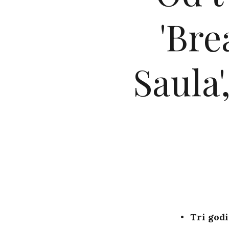
'Bre
Saula'
Tri godi