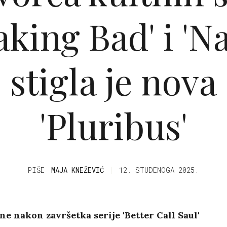
aking Bad' i 'N
, stigla je nova 
'Pluribus'
PIŠE
MAJA KNEŽEVIĆ
12. STUDENOGA 2025.
ne nakon završetka serije 'Better Call Saul'