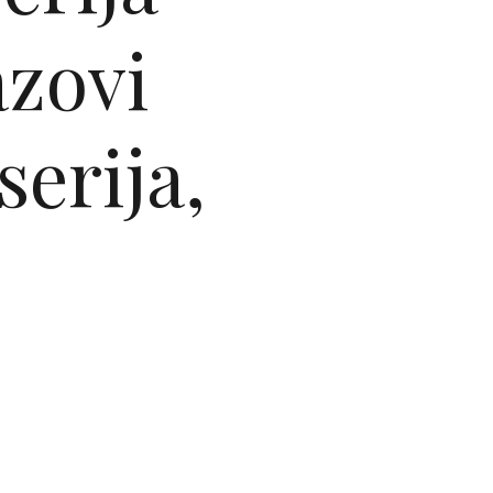
azovi
serija,