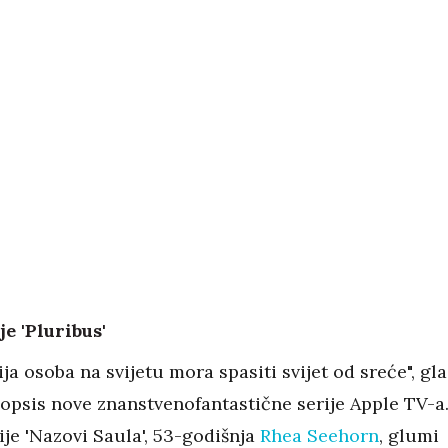
je 'Pluribus'
ja osoba na svijetu mora spasiti svijet od sreće", gla
nopsis nove znanstvenofantastične serije Apple TV-a
ije 'Nazovi Saula', 53-godišnja
Rhea Seehorn
, glumi