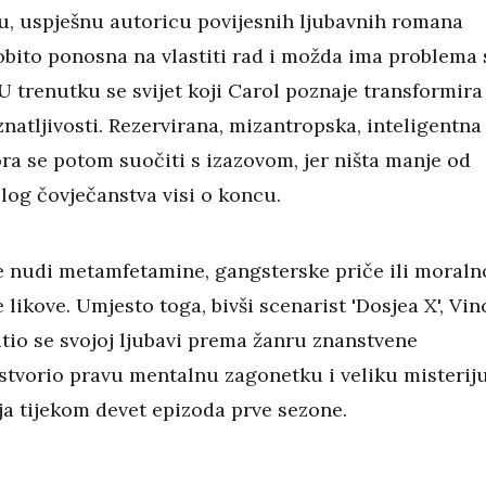
u, uspješnu autoricu povijesnih ljubavnih romana
sobito ponosna na vlastiti rad i možda ima problema 
U trenutku se svijet koji Carol poznaje transformira
natljivosti. Rezervirana, mizantropska, inteligentna
ra se potom suočiti s izazovom, jer ništa manje od
log čovječanstva visi o koncu.
ne nudi metamfetamine, gangsterske priče ili moraln
likove. Umjesto toga, bivši scenarist 'Dosjea X', Vin
atio se svojoj ljubavi prema žanru znanstvene
 stvorio pravu mentalnu zagonetku i veliku misterij
ja tijekom devet epizoda prve sezone.