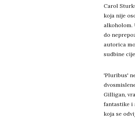
Carol Sturk
koja nije o
alkoholom. 
do neprepoz
autorica mo
sudbine cije
'Pluribus' 
dvosmislene 
Gilligan, vr
fantastike i
koja se odvi