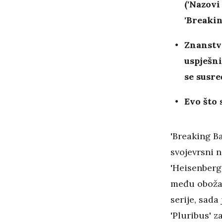
('Nazovi 
'Breakin
Znanstve
uspješni
se susr
Evo što 
'Breaking Ba
svojevrsni n
'Heisenberg
među obožav
serije, sada
'Pluribus' z