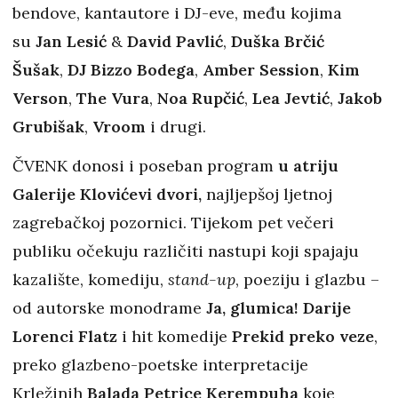
bendove, kantautore i DJ-eve, među kojima
su
Jan Lesić
&
David Pavlić
,
Duška Brčić
Šušak
,
DJ Bizzo Bodega
,
Amber Session
,
Kim
Verson
,
The Vura
,
Noa Rupčić
,
Lea Jevtić
,
Jakob
Grubišak
,
Vroom
i drugi.
ČVENK donosi i poseban program
u atriju
Galerije Klovićevi dvori,
najljepšoj ljetnoj
zagrebačkoj pozornici. Tijekom pet večeri
publiku očekuju različiti nastupi koji spajaju
kazalište, komediju,
stand-up
, poeziju i glazbu –
od autorske monodrame
Ja, glumica!
Darije
Lorenci Flatz
i hit komedije
Prekid preko veze
,
preko glazbeno-poetske interpretacije
Krležinih
Balada Petrice Kerempuha
koje