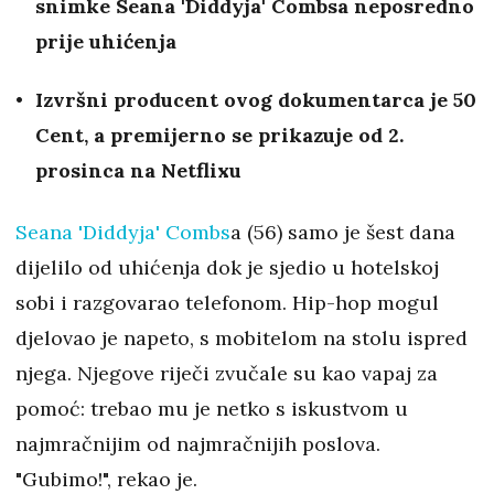
snimke Seana 'Diddyja' Combsa neposredno
prije uhićenja
Izvršni producent ovog dokumentarca je 50
Cent, a premijerno se prikazuje od 2.
prosinca na Netflixu
Seana 'Diddyja' Combs
a (56) samo je šest dana
dijelilo od uhićenja dok je sjedio u hotelskoj
sobi i razgovarao telefonom. Hip-hop mogul
djelovao je napeto, s mobitelom na stolu ispred
njega. Njegove riječi zvučale su kao vapaj za
pomoć: trebao mu je netko s iskustvom u
najmračnijim od najmračnijih poslova.
"Gubimo!", rekao je.