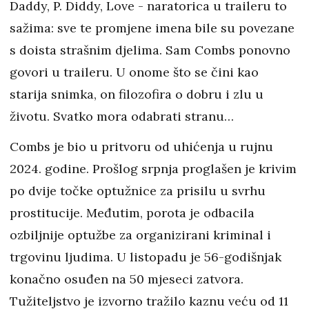
Daddy, P. Diddy, Love - naratorica u traileru to
sažima: sve te promjene imena bile su povezane
s doista strašnim djelima. Sam Combs ponovno
govori u traileru. U onome što se čini kao
starija snimka, on filozofira o dobru i zlu u
životu. Svatko mora odabrati stranu…
Combs je bio u pritvoru od uhićenja u rujnu
2024. godine. Prošlog srpnja proglašen je krivim
po dvije točke optužnice za prisilu u svrhu
prostitucije. Međutim, porota je odbacila
ozbiljnije optužbe za organizirani kriminal i
trgovinu ljudima. U listopadu je 56-godišnjak
konačno osuđen na 50 mjeseci zatvora.
Tužiteljstvo je izvorno tražilo kaznu veću od 11