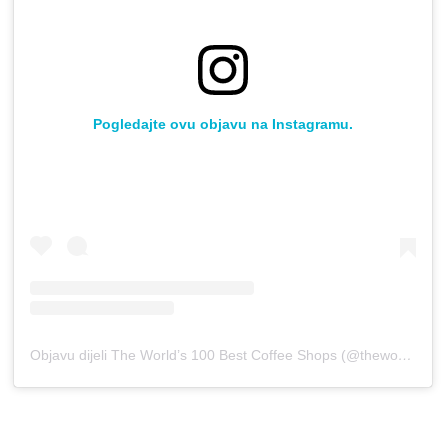
Pogledajte ovu objavu na Instagramu.
Objavu dijeli The World’s 100 Best Coffee Shops (@theworlds100bestcoffeeshops)