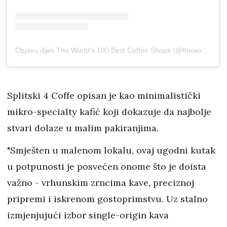
Objavu dijeli The World’s 100 Best Coffee Shops (@theworlds100bestcoffeeshops)
Splitski 4 Coffe opisan je kao minimalistički
mikro-specialty kafić koji dokazuje da najbolje
stvari dolaze u malim pakiranjima.
"Smješten u malenom lokalu, ovaj ugodni kutak
u potpunosti je posvećen onome što je doista
važno - vrhunskim zrncima kave, preciznoj
pripremi i iskrenom gostoprimstvu. Uz stalno
izmjenjujući izbor single-origin kava