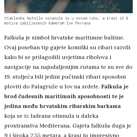
Staklenke Nutelle osvanule su u novom ruhu, a krasi ih 8
motiva zabilježenih kamerom Ive Pervana
Falkuša je simbol hrvatske maritimne baštine.
Ovaj poseban tip gajete komiški su ribari razvili
kako bi se prilagodili uvjetima ribolova i
navigacije na najudaljenijim rutama te su sve do
19. stoljeća bili jedini pučinski ribari sposobni
ploviti do Palagruže u lov na srdele.
Falkuša je
brod čudesnih maritimnih sposobnosti te je
jedina među hrvatskim ribarskim barkama
koja se iz Jadrana otisnula u daleka
prostranstva Mediterana. Gajeta falkuša duga je
9 i široka 2.55 metara, a krasi ju impresivno