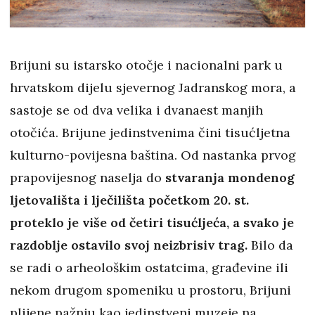
Brijuni su istarsko otočje i nacionalni park u
hrvatskom dijelu sjevernog Jadranskog mora, a
sastoje se od dva velika i dvanaest manjih
otočića. Brijune jedinstvenima čini tisućljetna
kulturno-povijesna baština. Od nastanka prvog
prapovijesnog naselja do
stvaranja mondenog
ljetovališta i lječilišta početkom 20. st.
proteklo je više od četiri tisućljeća, a svako je
razdoblje ostavilo svoj neizbrisiv trag.
Bilo da
se radi o arheološkim ostatcima, građevine ili
nekom drugom spomeniku u prostoru, Brijuni
plijene pažnju kao jedinstveni muzeje na