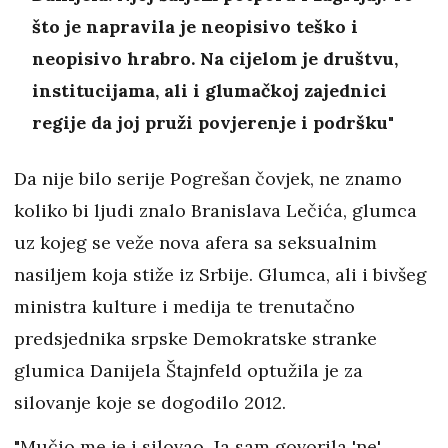
što je napravila je neopisivo teško i
neopisivo hrabro. Na cijelom je društvu,
institucijama, ali i glumačkoj zajednici
regije da joj pruži povjerenje i podršku"
Da nije bilo serije Pogrešan čovjek, ne znamo
koliko bi ljudi znalo Branislava Lečića, glumca
uz kojeg se veže nova afera sa seksualnim
nasiljem koja stiže iz Srbije. Glumca, ali i bivšeg
ministra kulture i medija te trenutačno
predsjednika srpske Demokratske stranke
glumica Danijela Štajnfeld optužila je za
silovanje koje se dogodilo 2012.
"Mučio me je i silovao. Ja sam govorila 'ne',