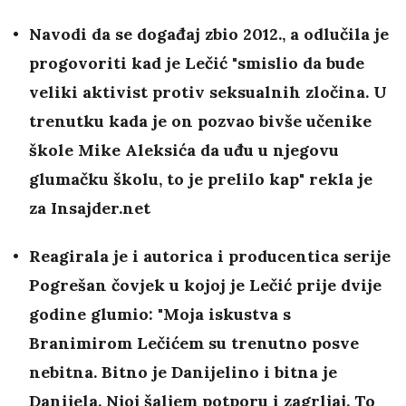
Navodi da se događaj zbio 2012., a odlučila je
progovoriti kad je Lečić "smislio da bude
veliki aktivist protiv seksualnih zločina. U
trenutku kada je on pozvao bivše učenike
škole Mike Aleksića da uđu u njegovu
glumačku školu, to je prelilo kap" rekla je
za Insajder.net
Reagirala je i autorica i producentica serije
Pogrešan čovjek u kojoj je Lečić prije dvije
godine glumio: "Moja iskustva s
Branimirom Lečićem su trenutno posve
nebitna. Bitno je Danijelino i bitna je
Danijela. Njoj šaljem potporu i zagrljaj. To