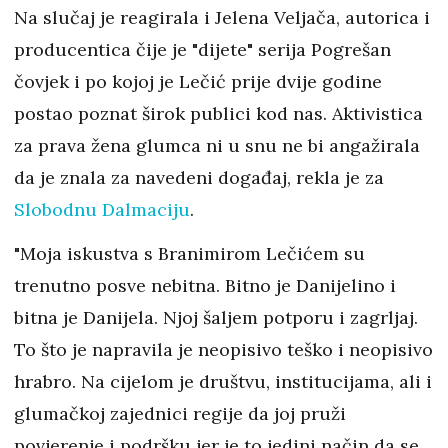
Na slučaj je reagirala i Jelena Veljača, autorica i
producentica čije je "dijete" serija Pogrešan
čovjek i po kojoj je Lečić prije dvije godine
postao poznat širok publici kod nas. Aktivistica
za prava žena glumca ni u snu ne bi angažirala
da je znala za navedeni događaj, rekla je za
Slobodnu Dalmaciju
.
"Moja iskustva s Branimirom Lečićem su
trenutno posve nebitna. Bitno je Danijelino i
bitna je Danijela. Njoj šaljem potporu i zagrljaj.
To što je napravila je neopisivo teško i neopisivo
hrabro. Na cijelom je društvu, institucijama, ali i
glumačkoj zajednici regije da joj pruži
povjerenje i podršku jer je to jedini način da se