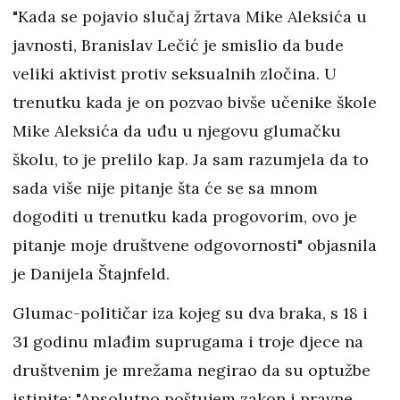
"Kada se pojavio slučaj žrtava Mike Aleksića u
javnosti, Branislav Lečić je smislio da bude
veliki aktivist protiv seksualnih zločina. U
trenutku kada je on pozvao bivše učenike škole
Mike Aleksića da uđu u njegovu glumačku
školu, to je prelilo kap. Ja sam razumjela da to
sada više nije pitanje šta će se sa mnom
dogoditi u trenutku kada progovorim, ovo je
pitanje moje društvene odgovornosti" objasnila
je Danijela Štajnfeld.
Glumac-političar iza kojeg su dva braka, s 18 i
31 godinu mlađim suprugama i troje djece na
društvenim je mrežama negirao da su optužbe
istinite: "Apsolutno poštujem zakon i pravne