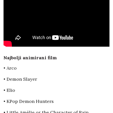
Najbolji animirani film
• Arco
• Demon Slayer
• Elio
• KPop Demon Hunters
• Little Amélie or the Character of Rain