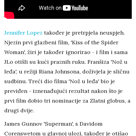
Jennifer Lopez
također je pretrpjela neuspjeh.
Njezin prvi glazbeni film, 'Kiss of the Spider
Woman', žiri je također ignorirao - i film i sama
JLo otišli su kući praznih ruku. Franšiza 'Nož u
leđa', u režiji Riana Johnsona, doživjela je sličnu
sudbinu. Treći dio filma 'Nož u leđa' bio je
previđen - iznenađujući rezultat nakon što je
prvi film dobio tri nominacije za Zlatni globus, a
drugi dvije.
James Gunnov 'Superman', s Davidom
Corenswetom u glavnoj ulozi, također je otišao