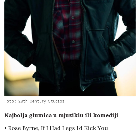
Foto: 20th Century Studios
Najbolja glumica u mjuziklu ili komediji
• Rose Byrne, If I Had Legs I’d Kick You