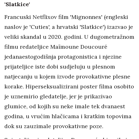
'Slatkice'
Francuski Netflixov film 'Mignonnes' (engleski
naslov je 'Cuties', a hrvatski 'Slatkice') izazvao je
veliki skandal u 2020. godini. U dugometražnom
filmu redateljice Maïmoune Doucouré
jedanaestogodišnja protagonistica i njezine
prijateljice iste dobi sudjeluju u plesnom
natjecanju u kojem izvode provokativne plesne
korake. Hiperseksualizirani poster filma osobito
je uznemirio gledatelje, jer je prikazivao
glumice, od kojih su neke imale tek dvanaest
godina, u vrućim hlačicama i kratkim topovima
dok su zauzimale provokativne poze.