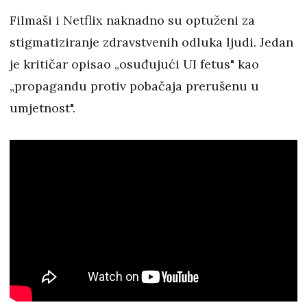
Filmaši i Netflix naknadno su optuženi za
stigmatiziranje zdravstvenih odluka ljudi. Jedan
je kritičar opisao „osuđujući UI fetus" kao
„propagandu protiv pobačaja prerušenu u
umjetnost".