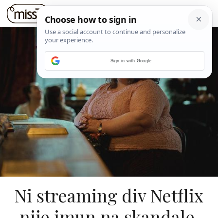
Sign in with Google
Ni streaming div Netflix
nije imun na skandale,