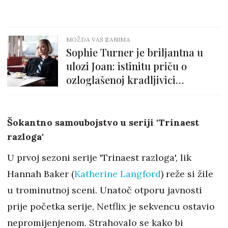
MOŽDA VAS ZANIMA
Sophie Turner je briljantna u
ulozi Joan: istinitu priču o
ozloglašenoj kradljivici
dijamanata ovog vikenda ne
propuštamo
Šokantno samoubojstvo u seriji 'Trinaest
razloga'
U prvoj sezoni serije 'Trinaest razloga', lik
Hannah Baker (
Katherine Langford
) reže si žile
u trominutnoj sceni. Unatoč otporu javnosti
prije početka serije, Netflix je sekvencu ostavio
nepromijenjenom. Strahovalo se kako bi