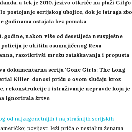
slanda, a tek je 2010. jezivo otkriće na plaži Gilgo
lo postojanje serijskog ubojice, dok je istraga zb
je godinama ostajala bez pomaka
. godine, nakon više od desetljeća neuspješne
 policija je uhitila osumnjičenog Rexa
nna, razotkrivši mrežu zataškavanja i propusta
ova dokumentarna serija 'Gone Girls: The Long
erial Killer' donosi priču o ovom slučaju kroz
e, rekonstrukcije i istraživanje nepravde koja je
a ignorirala žrtve
og od najzagonetnijih i najstrašnijih serijskih
američkoj povijesti leži priča o nestalim ženama,