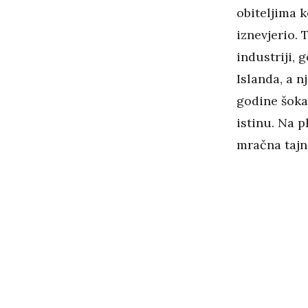
obiteljima k
iznevjerio. 
industriji,
Islanda, a n
godine šoka
istinu. Na p
mračna tajn