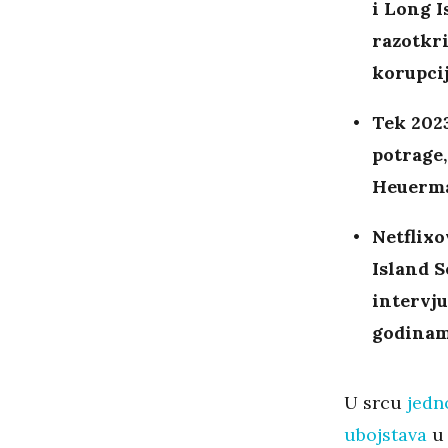
i Long I
razotkri
korupci
Tek 2023
potrage,
Heuerma
Netflix
Island S
intervju
godinam
U srcu
jedn
ubojstava
u 