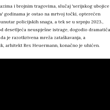
zima i brojnim tragovima, slučaj 'serijskog ubojice
a' godinama je ostao na mrtvoj točki, opterećen
nutar policijskih snaga, a tek se u srpnju 2023.,
od desetljeća neuspješne istrage, dogodio dramatič
da je razotkrivena mreža zataškavanja, a
k, arhitekt Rex Heuermann, konačno je uhićen.