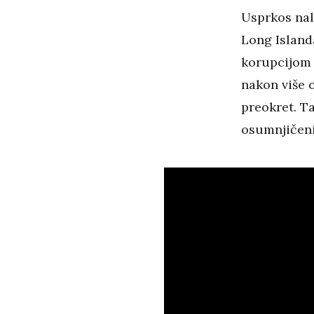
Usprkos nala
Long Island
korupcijom u
nakon više 
preokret. Ta
osumnjičeni