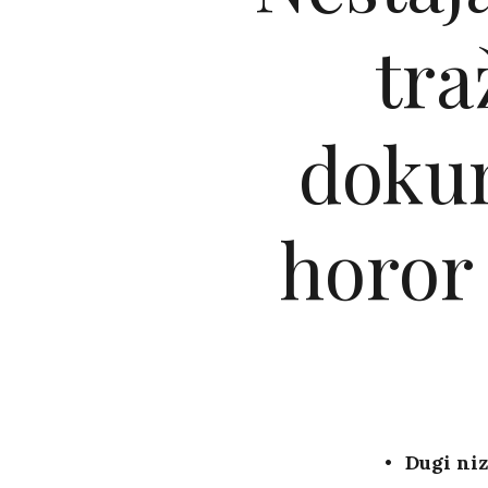
tra
dokum
horor
Dugi niz