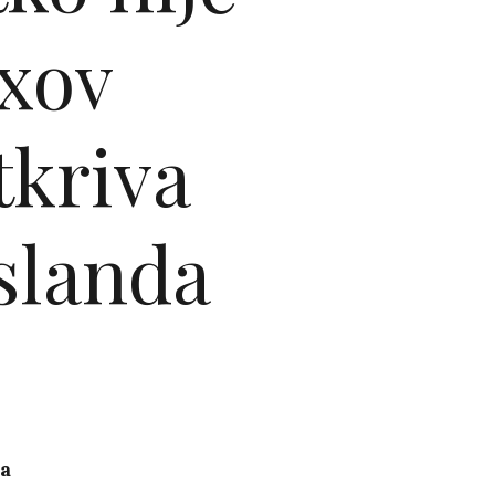
ixov
tkriva
slanda
ka