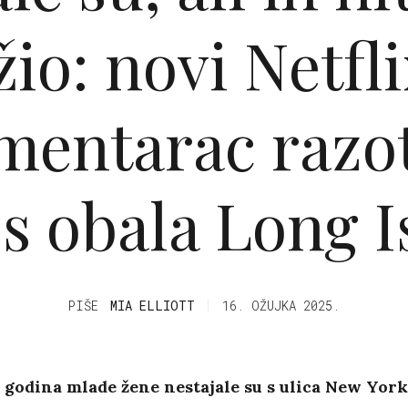
žio: novi Netfl
entarac razo
 s obala Long I
PIŠE
MIA ELLIOTT
16. OŽUJKA 2025.
 godina mlade žene nestajale su s ulica New Yor