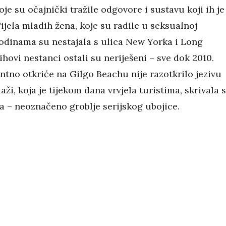
oje su očajnički tražile odgovore i sustavu koji ih je
Tijela mladih žena, koje su radile u seksualnoj
 godinama su nestajala s ulica New Yorka i Long
jihovi nestanci ostali su neriješeni – sve dok 2010.
ntno otkriće na Gilgo Beachu nije razotkrilo jezivu
laži, koja je tijekom dana vrvjela turistima, skrivala 
a – neoznačeno groblje serijskog ubojice.