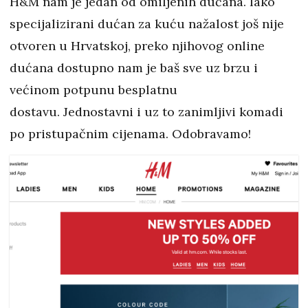
H&M nam je jedan od omiljenih dućana. Iako
specijalizirani dućan za kuću nažalost još nije
otvoren u Hrvatskoj, preko njihovog online
dućana dostupno nam je baš sve uz brzu i
većinom potpunu besplatnu
dostavu. Jednostavni i uz to zanimljivi komadi
po pristupačnim cijenama. Odobravamo!