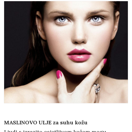
MASLINOVO ULJE za suhu kožu
Ljudi s izrazito osjetljivom kožom mogu