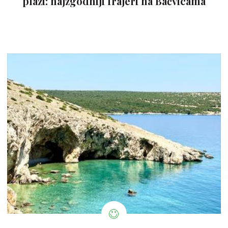
plaži: najzgodniji frajeri na Bačvicama