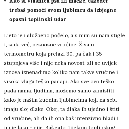
Ako si vlasnica psa ili mačke, također
trebaš pomoći svom ljubimcu da izbjegne
opasni toplinski udar
Ljeto je i službeno počelo, a s njim su nam stigle
i, sada već, nesnosne vrućine. Živa u
termometru koja prelazi 30, pa čak i 35
stupnjeva više i nije neka novost, ali se uvijek
iznova iznenadimo koliko nam takve vrućine i
visoka vlaga teško padaju. Ako sve ovo teško
pada nama, ljudima, možemo samo zamisliti
kako je našim kućnim ljubimcima koji na sebi
imaju sloj dlake. Okej, ta dlaka ih ujedno i štiti
od vrućine, ali da ih ona baš intenzivno hladi i
im je lako - nije. Baš zato, tijekom toplinskog