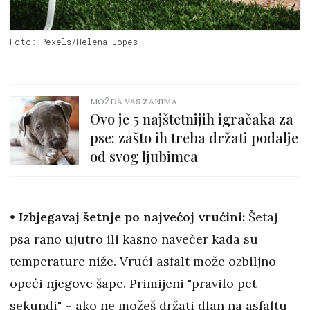
Foto: Pexels/Helena Lopes
MOŽDA VAS ZANIMA
Ovo je 5 najštetnijih igračaka za
pse: zašto ih treba držati podalje
od svog ljubimca
• Izbjegavaj šetnje po najvećoj vrućini:
Šetaj
psa rano ujutro ili kasno navečer kada su
temperature niže. Vrući asfalt može ozbiljno
opeći njegove šape. Primijeni "pravilo pet
sekundi" – ako ne možeš držati dlan na asfaltu