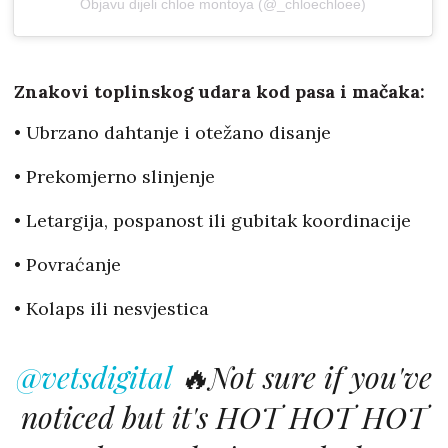
Objavu dijeli chloe montoya (@_chloechloee)
Znakovi toplinskog udara kod pasa i mačaka:
• Ubrzano dahtanje i otežano disanje
• Prekomjerno slinjenje
• Letargija, pospanost ili gubitak koordinacije
• Povraćanje
• Kolaps ili nesvjestica
@vetsdigital
🔥Not sure if you've
noticed but it's HOT HOT HOT