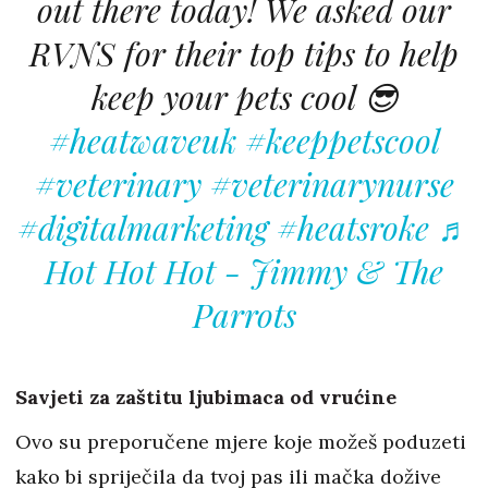
out there today! We asked our
RVNS for their top tips to help
keep your pets cool 😎
#heatwaveuk
#keeppetscool
#veterinary
#veterinarynurse
#digitalmarketing
#heatsroke
♬
Hot Hot Hot - Jimmy & The
Parrots
Savjeti za zaštitu ljubimaca od vrućine
Ovo su preporučene mjere koje možeš poduzeti
kako bi spriječila da tvoj pas ili mačka dožive