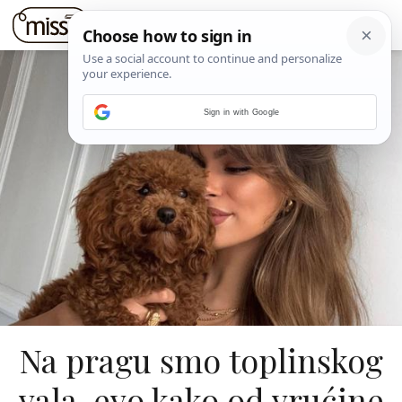
Sign in with Google
Na pragu smo toplinskog
vala, evo kako od vrućine