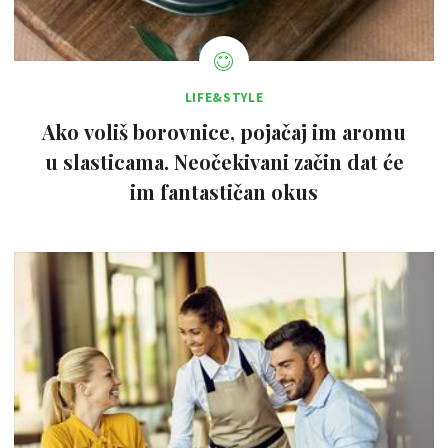
LIFE&STYLE
Ako voliš borovnice, pojačaj im aromu
u slasticama. Neočekivani začin dat će
im fantastičan okus