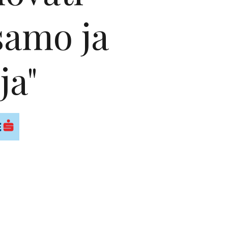
samo ja
ja"