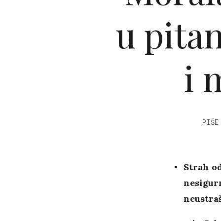
u pita
i 
PIŠE
Strah od
nesigurn
neustra