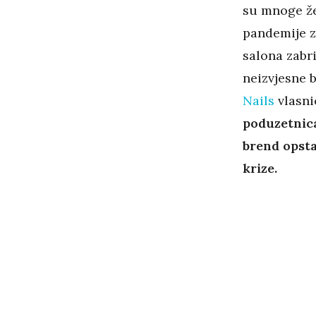
su mnoge že
pandemije za
salona zabr
neizvjesne 
Nails
vlasn
poduzetni
brend opsta
krize.