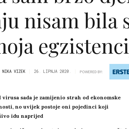
nju nisam bila 
moja egzistenci
NIKA VIZEK
26. LIPNJA 2020.
POWERED BY:
 virusa sada je zamijenio strah od ekonomske
osti, no uvijek postoje oni pojedinci koji
šivo idu naprijed