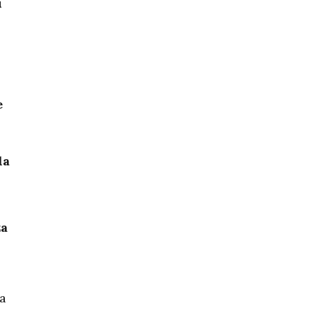
u
e
la
za
a