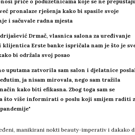
nosi priče o poduzetnicama koje se ne prepuštaj
već pronalaze rješenja kako bi spasile svoje
je i sačuvale radna mjesta
rijašević Drmač, vlasnica salona za uređivanje
i klijentica Erste banke ispričala nam je što je sv
kako bi održala svoj posao
o uputama zatvorila sam salon i djelatnice posla
đutim, ja nisam mirovala, nego sam tražila
 način kako biti efikasna. Zbog toga sam se
a što više informirati o poslu koji smijem raditi 
 pandemije"
eđeni, manikirani nokti beauty-imperativ i dakako d