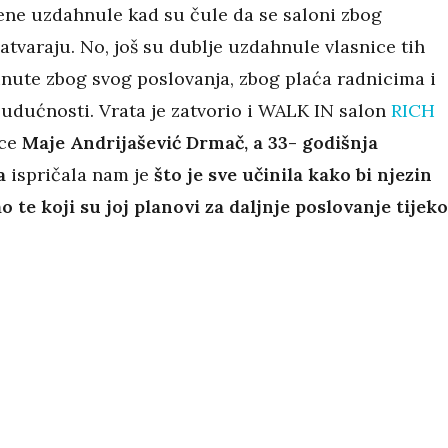
ne uzdahnule kad su čule da se saloni zbog
tvaraju. No, još su dublje uzdahnule vlasnice tih
inute zbog svog poslovanja, zbog plaća radnicima i
budućnosti. Vrata je zatvorio i WALK IN salon
RICH
ice
Maje Andrijašević Drmač, a
33- godišnja
ca
ispričala nam je
što je sve učinila kako bi njezin
o te koji su joj planovi za daljnje poslovanje tijek