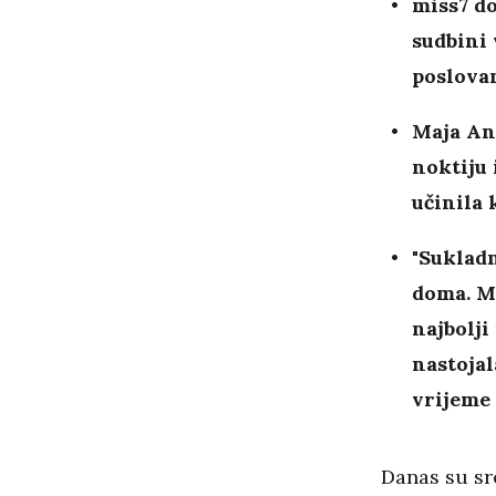
miss7 do
sudbini 
poslovan
Maja And
noktiju 
učinila 
"Sukladn
doma. Me
najbolji
nastojal
vrijeme
Danas su sr