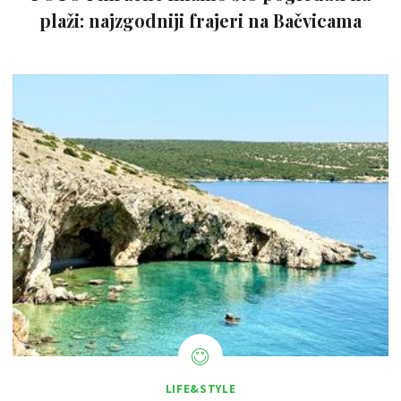
plaži: najzgodniji frajeri na Bačvicama
LIFE&STYLE