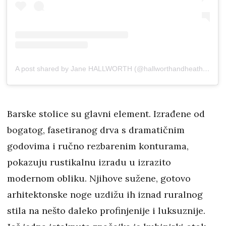
A post shared by Jane HALLWORTH (@hallworthandheathens)
Barske stolice su glavni element. Izrađene od
bogatog, fasetiranog drva s dramatičnim
godovima i ručno rezbarenim konturama,
pokazuju rustikalnu izradu u izrazito
modernom obliku. Njihove sužene, gotovo
arhitektonske noge uzdižu ih iznad ruralnog
stila na nešto daleko profinjenije i luksuznije.