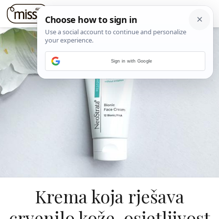
Sign in with Google
Krema koja rješava
crvenilo kože, osjetljivost