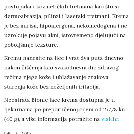
postupaka i kozmetičkih tretmana kao što su
dermoabrazija, pilinzi i laserski tretmani. Krema
je bez mirisa, hipoalergena, nekomedogena i ne
uzrokuje pojavu akni, istovremeno djelujući na
poboljšanje teksture.
Kremu nanesite na lice i vrat dva puta dnevno
nakon čišćenja kao svakodnevni dio zdravog
režima njege kože i ublažavanje znakova
starenja kože bez neželjenih iritacija.
Neostrata Bionic face krema dostupna je u
ljekarnama po preporučenoj cijeni od 277,78 kn
(40 g), a više informacija potražite na
visk.hr.
PHOTO: NONE