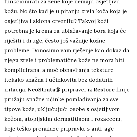
funkcionirati za žene koje nemaju osjetljivu
kožu. No što kad je u pitanju zrela koža koja je
osjetljiva i sklona crvenilu? Takvoj koži
potrebna je krema za ublažavanje bora koja će
riješiti i druge, često još važnije kožne
probleme. Donosimo vam rješenje kao dokaz da
njega zrele i problematične kože ne mora biti
komplicirana, a moć obnavljanja teksture
itekako snažna i učinkovita bez dodatnih
iritacija.
NeoStrata®
pripravci iz
Restore
linije
pružaju snažne učinke pomlađivanja za sve
tipove kože, uključujući osobe s osjetljivom
kožom, atopijskim dermatitisom i rozaceom,
koje teško pronalaze pripravke s anti-age