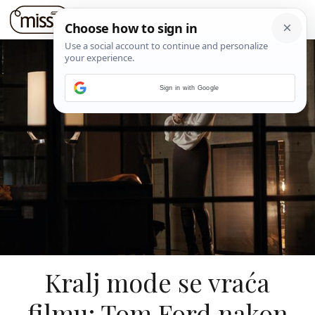
Sign in with Google
Kralj mode se vraća
filmu: Tom Ford nakon