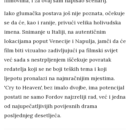
filmovima, i za ovaj sam napisao scenarij.
Iako glumačka postava još nije poznata, očekuje
se da će, kao i ranije, privući velika holivudska
imena. Snimanje u Italiji, na autentičnim
lokacijama poput Venecije i Napulja, jamči da će
film biti vizualno zadivljujući pa filmski svijet
već sada s nestrpljenjem iščekuje povratak
redatelja koji se ne boji teških tema i koji
ljepotu pronalazi na najmračnijim mjestima.
'Cry to Heaven', bez imalo dvojbe, ima potencijal
postati ne samo Fordov najzreliji rad, već i jedna
od najupečatljivijih povijesnih drama
posljednjeg desetljeća.