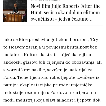
Novi film Julje Roberts 'After the
Hunt' secira skandal na elitnom
sveučilištu – jedva čekamo
pogledati ga!
Iako se Rice proslavila gotičkim hororom, 'Cry
to Heaven' zaranja u povijesnu brutalnost bez
metafora. Kultura kastrata - dječaka čiji su
anđeoski glasovi bili cijenjeni do obožavanja, ali
stvoreni kroz nasilje, savršen je materijal za
Forda. Teme tijela kao robe, ljepote izvučene iz
patnje i eksploatacijske prirode umjetničke
industrije rezoniraju s Fordovom karijerom u
modi, industriji koja slavi mladost i ljepotu dok