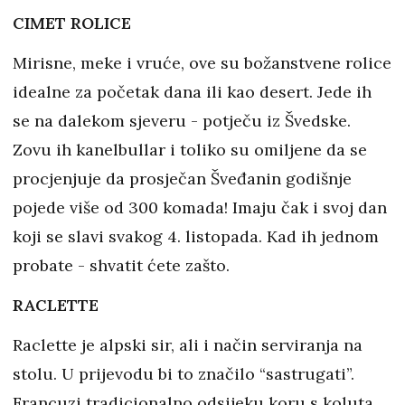
CIMET ROLICE
Mirisne, meke i vruće, ove su božanstvene rolice
idealne za početak dana ili kao desert. Jede ih
se na dalekom sjeveru - potječu iz Švedske.
Zovu ih kanelbullar i toliko su omiljene da se
procjenjuje da prosječan Šveđanin godišnje
pojede više od 300 komada! Imaju čak i svoj dan
koji se slavi svakog 4. listopada. Kad ih jednom
probate - shvatit ćete zašto.
RACLETTE
Raclette je alpski sir, ali i način serviranja na
stolu. U prijevodu bi to značilo “sastrugati”.
Francuzi tradicionalno odsijeku koru s koluta