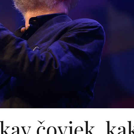
kav čovjek, ka