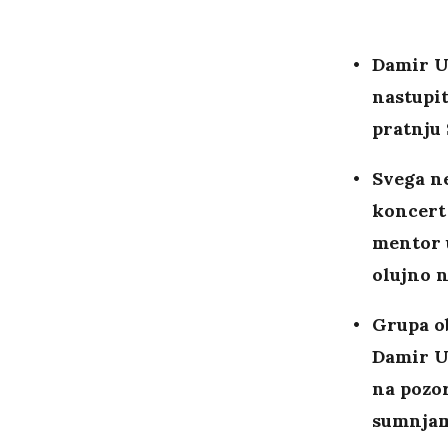
Damir U
nastupi
pratnju
Svega n
koncert
mentor u
olujno 
Grupa ob
Damir Ur
na pozor
sumnjam