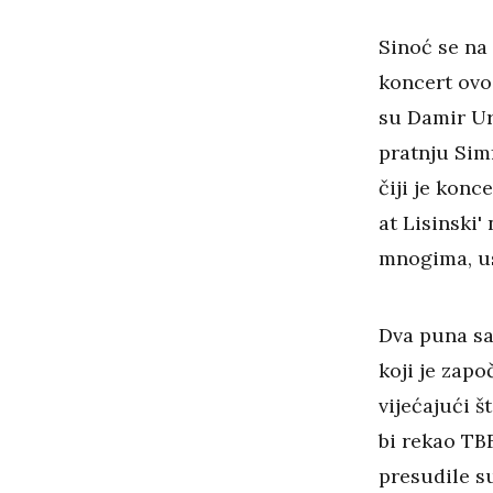
Sinoć se na
koncert ovo
su Damir Ur
pratnju Sim
čiji je kon
at Lisinski'
mnogima, us
Dva puna sa
koji je zapo
vijećajući š
bi rekao TB
presudile s