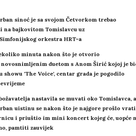
rban sinoć je sa svojom Četvorkom trebao
ti na bajkovitom Tomislavcu uz
 Simfonijskog orkestra HRT-a
ekoliko minuta nakon što je otvorio
 novosnimljenim duetom s Anom Širić kojoj je bi
 showu 'The Voice', centar grada je pogodilo
nevrijeme
ožavatelja nastavila se muvati oko Tomislavca, 
ban uistinu se nakon što je najgore prošlo vrat
nicu i priuštio im mini koncert kojeg će, uopće 
o, pamtiti zauvijek