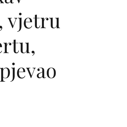
, vjetru
rtu,
 pjevao