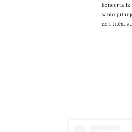
koncerta iz 
samo pitanje
ne i tuča, s