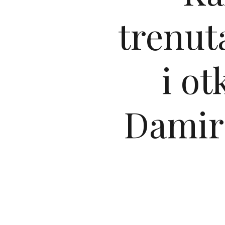
trenuta
i o
Damir 