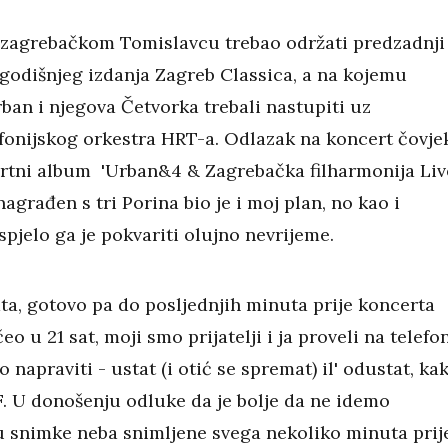
 zagrebačkom Tomislavcu trebao održati predzadnji
godišnjeg izdanja Zagreb Classica, a na kojemu
ban i njegova Četvorka trebali nastupiti uz
fonijskog orkestra HRT-a. Odlazak na koncert čovje
certni album 'Urban&4 & Zagrebačka filharmonija Liv
 nagrađen s tri Porina bio je i moj plan, no kao i
pjelo ga je pokvariti olujno nevrijeme.
ta, gotovo pa do posljednjih minuta prije koncerta
čeo u 21 sat, moji smo prijatelji i ja proveli na telefo
to napraviti - ustat (i otić se spremat) il' odustat, ka
F. U donošenju odluke da je bolje da ne idemo
u snimke neba snimljene svega nekoliko minuta prij