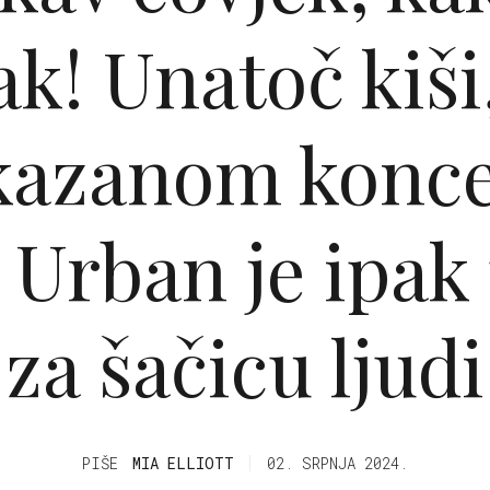
k! Unatoč kiši
tkazanom konce
Urban je ipak
za šačicu ljudi
PIŠE
MIA ELLIOTT
02. SRPNJA 2024.