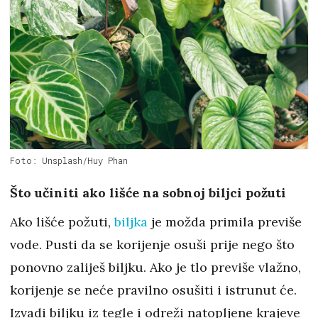
Foto: Unsplash/Huy Phan
Što učiniti ako lišće na sobnoj biljci požuti
Ako lišće požuti,
biljka
je možda primila previše
vode. Pusti da se korijenje osuši prije nego što
ponovno zaliješ biljku. Ako je tlo previše vlažno,
korijenje se neće pravilno osušiti i istrunut će.
Izvadi biljku iz tegle i odreži natopljene krajeve