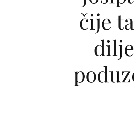
čije t
dilj
poduze