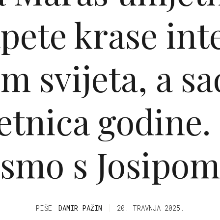
apete krase int
em svijeta, a sad
tnica godine. 
smo s Josipom
PIŠE
DAMIR PAŽIN
20. TRAVNJA 2025.