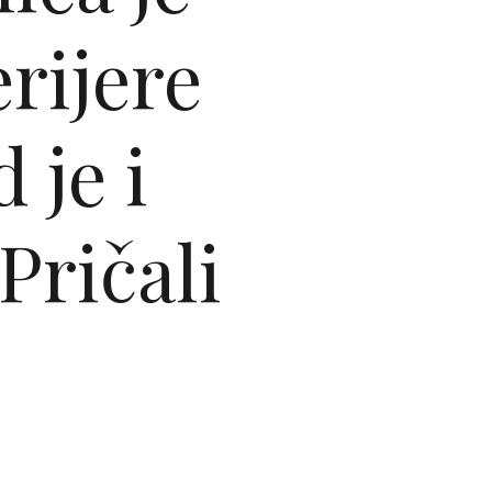
erijere
 je i
Pričali