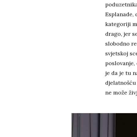
poduzetnika
Esplanade, 
kategoriji m
drago, jer s
slobodno re
svjetskoj sc
poslovanje, 
je da je tu 
djelatnošću 
ne može živj