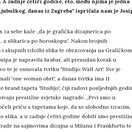
 A zadnje četiri godine, eto, među njima je jedna
Ljubuškog, danas iz Zagreba" ispričala nam je Josi
 za sebe kaže „da je grafička dizajnerica po
, a slikarica po horoskopu“. Nakon brojnih
 i skupnih izložbi slika te obrazovanja na Grafičkom
osipa je napravila hrabar, ali presudan korak u
o te je osnovala tvrtku 'Studijo Wall Art'. Sve je
ali 'one woman obrt', a danas tvrtka ima 11
e brand tapeta 'Studijo', čiji radovi posljednjih godi
bivaju prestižne svjetske nagrade. „Prvi smo u
čeli priču s tapetama koje, da se slobodno izrazim,
o slika, a u zadnje četiri godine dobili smo prestižn
grade na sajmovima dizajna u Milanu i Frankfurtu te