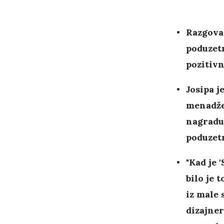
Razgova
poduzetn
pozitivn
Josipa j
menadže
nagradu
poduzet
"Kad je 
bilo je 
iz male 
dizajner