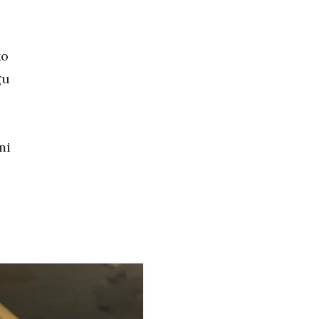
ko
gu
mi