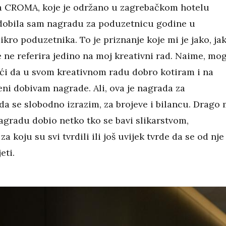
 CROMA, koje je održano u zagrebačkom hotelu
dobila sam nagradu za poduzetnicu godine u
ikro poduzetnika. To je priznanje koje mi je jako, ja
e ne referira jedino na moj kreativni rad. Naime, mo
ći da u svom kreativnom radu dobro kotiram i na
eni dobivam nagrade. Ali, ova je nagrada za
da se slobodno izrazim, za brojeve i bilancu. Drago 
nagradu dobio netko tko se bavi slikarstvom,
za koju su svi tvrdili ili još uvijek tvrde da se od nje
eti.