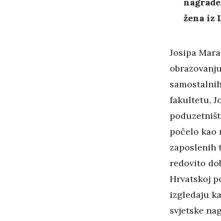
nagrade.
žena iz 
Josipa Maras
obrazovanju
samostalnih
fakultetu, J
poduzetništv
počelo kao m
zaposlenih t
redovito do
Hrvatskoj po
izgledaju ka
svjetske na