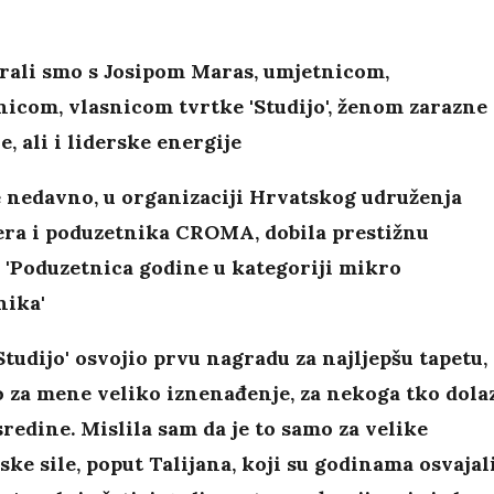
rali smo s Josipom Maras, umjetnicom,
icom, vlasnicom tvrtke 'Studijo', ženom zarazne
e, ali i liderske energije
e nedavno, u organizaciji Hrvatskog udruženja
ra i poduzetnika CROMA, dobila prestižnu
 'Poduzetnica godine u kategoriji mikro
nika'
'Studijo' osvojio prvu nagradu za najljepšu tapetu,
to za mene veliko iznenađenje, za nekoga tko dola
sredine. Mislila sam da je to samo za velike
ske sile, poput Talijana, koji su godinama osvajal