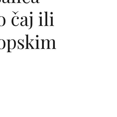
čaj ili
ropskim