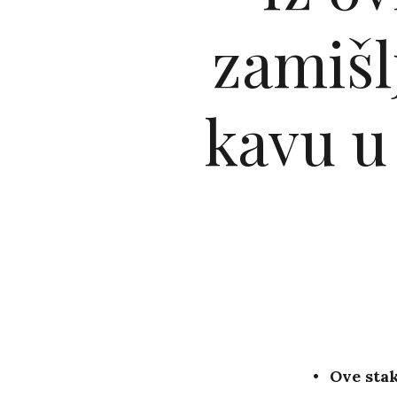
zamišl
kavu u
Ove stak