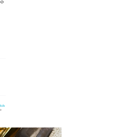
 o
čkih
o