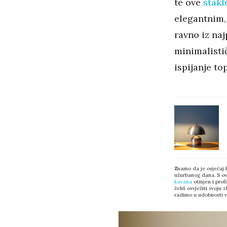
te ove
stakl
elegantnim,
ravno iz naj
minimalisti
ispijanje to
Znamo da je osjećaj ka
užurbanog dana. S ov
kavana
otmjen i profi
želiš osvježiti svoju
radimo u udobnosti v