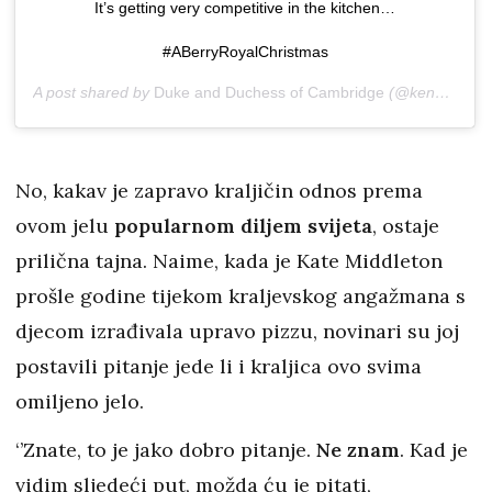
It’s getting very competitive in the kitchen…
#ABerryRoyalChristmas
A post shared by
Duke and Duchess of Cambridge
(@kensingtonroyal) on
No, kakav je zapravo kraljičin odnos prema
ovom jelu
popularnom diljem svijeta
, ostaje
prilična tajna. Naime, kada je Kate Middleton
prošle godine tijekom kraljevskog angažmana s
djecom izrađivala upravo pizzu, novinari su joj
postavili pitanje jede li i kraljica ovo svima
omiljeno jelo.
‘’Znate, to je jako dobro pitanje.
Ne znam
. Kad je
vidim sljedeći put, možda ću je pitati,