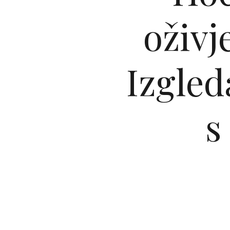
oživj
Izgled
s