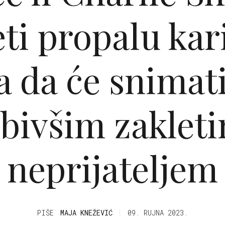
eti propalu kar
a da će snimati
 bivšim zaklet
neprijateljem
PIŠE
MAJA KNEŽEVIĆ
09. RUJNA 2023.