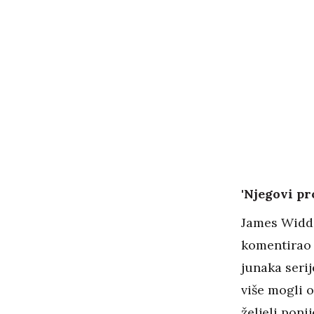
'Njegovi pr
James Widdoe
komentirao 
junaka serij
više mogli o
željeli ponij