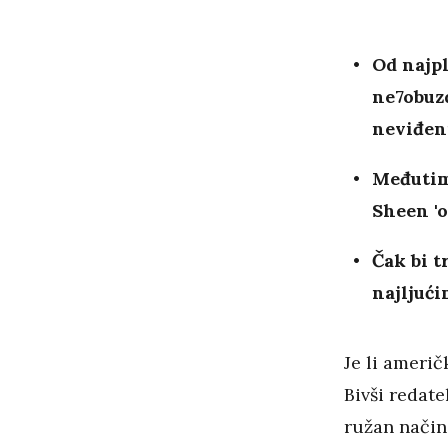
Od najpl
ne7obuz
neviđen
Međutim
Sheen 'o
Čak bi t
najljuć
Je li američ
Bivši redate
ružan način