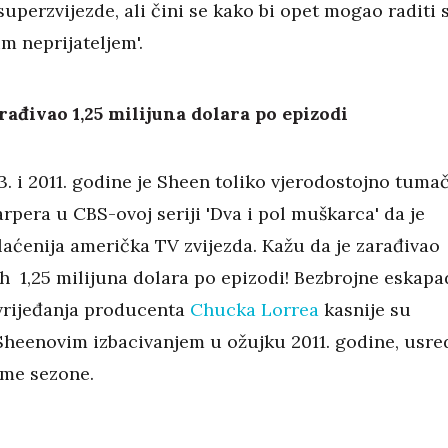
uperzvijezde, ali čini se kako bi opet mogao raditi 
im neprijateljem'.
rađivao 1,25 milijuna dolara po epizodi
. i 2011. godine je Sheen toliko vjerodostojno tuma
rpera u CBS-ovoj seriji 'Dva i pol muškarca' da je
laćenija američka TV zvijezda. Kažu da je zarađivao
ih 1,25 milijuna dolara po epizodi! Bezbrojne eskapa
vrijeđanja producenta
Chucka Lorrea
kasnije su
heenovim izbacivanjem u ožujku 2011. godine, usre
me sezone.