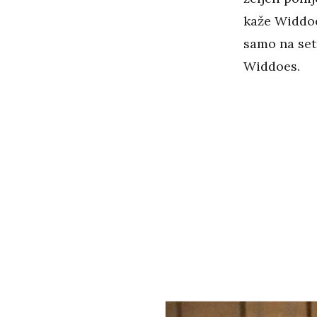
kaže Widdoe
samo na setu
Widdoes.