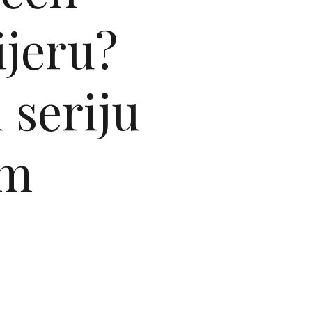
ijeru?
 seriju
im