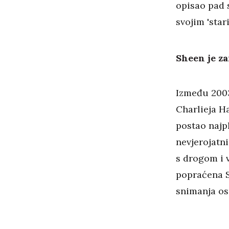
opisao pad s
svojim 'star
Sheen je za
Između 2003
Charlieja Ha
postao najp
nevjerojatn
s drogom i 
popraćena S
snimanja os