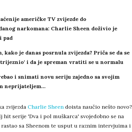
aćenije američke TV zvijezde do
danog narkomana: Charlie Sheen doživio je
i pad
, kako je danas posrnula zvijezda?
Priča se da se
trijeznio' i da je spreman vratiti se u normalu
rebao i snimati novu seriju zajedno sa svojim
im neprijateljem…
ka zvijezda
Charlie Sheen
doista naučio nešto novo?
lj hit serije 'Dva i pol muškarca' svojedobno se na
 rastao sa Sheenom te usput u raznim intervjuima i