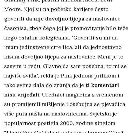
Moore. Njoj su na početku karijere često
govorili
da nije dovoljno lijepa
za naslovnice
časopisa, zbog čega joj je promoviranje bilo teže
nego ostalim kolegicama. "Govorili su mi da
imam jedinstvene crte lica, ali da jednostavno
nisam dovoljno lijepa za naslovnice. Meni je to
sasvim u redu. Glavno da sam posebna, to mi se
najviše sviđa", rekla je Pink jednom prilikom i
tako svima dala do znanja da je
ti komentari
nisu vrijeđali
. Urednici magazina s vremenom
su promijenili mišljenje i osebujna se pjevačica
više puta našla na naslovnicama. Svjetsku je
popularnost postigla 2000. godine singlom
"There You Go" i debitantskim albumom "Can't