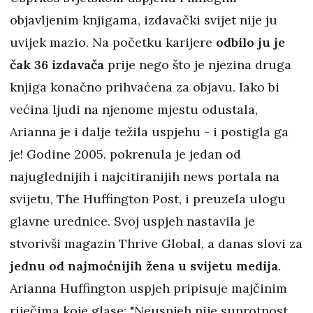
objavljenim knjigama, izdavački svijet nije ju
uvijek mazio. Na početku karijere
odbilo ju je
čak 36 izdavača
prije nego što je njezina druga
knjiga konačno prihvaćena za objavu. Iako bi
većina ljudi na njenome mjestu odustala,
Arianna je i dalje težila uspjehu - i postigla ga
je! Godine 2005. pokrenula je jedan od
najuglednijih i najcitiranijih news portala na
svijetu, The Huffington Post, i preuzela ulogu
glavne urednice. Svoj uspjeh nastavila je
stvorivši magazin Thrive Global, a danas slovi za
jednu od najmoćnijih žena u svijetu medija
.
Arianna Huffington uspjeh pripisuje majčinim
riječima koje glase: "Neuspjeh nije suprotnost