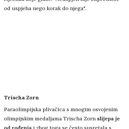
od uspjeha nego korak do njega".
Trischa Zorn
Paraolimpijska plivačica s mnogim osvojenim
olimpijskim medaljama Trischa Zorn
slijepa je
od rođenja
i zbog toga se često susretala s