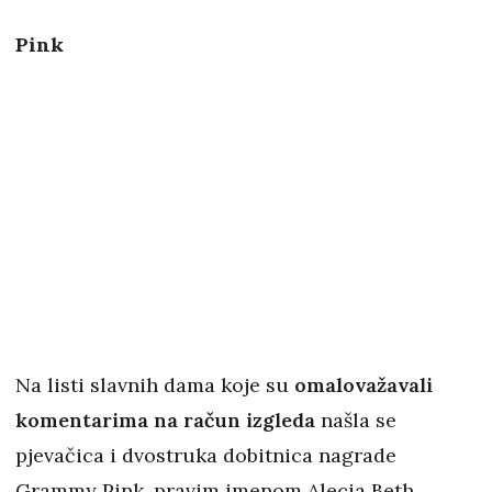
Pink
Na listi slavnih dama koje su
omalovažavali
komentarima na račun izgleda
našla se
pjevačica i dvostruka dobitnica nagrade
Grammy Pink, pravim imenom Alecia Beth