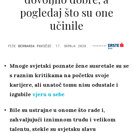
pogledaj što su one
učinile
PIŠE
BERNARDA PAVIČIĆ
17. SRPNJA 2020.
POWERED BY:
Mnoge svjetski poznate žene susretale su se
s raznim kritikama na početku svoje
karijere, ali unatoč tomu nisu odustale
i
izgubile
vjeru u sebe
Bile su ustrajne u onome što rade i,
zahvaljujući iznimnom trudu i velikom
talentu, stekle su svjetsku slavu