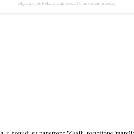
Objavu dijeli Pekara Dubravica (@pekaradubravica)
a, u ponudi su panettone 'klasik', panettone 'mareli