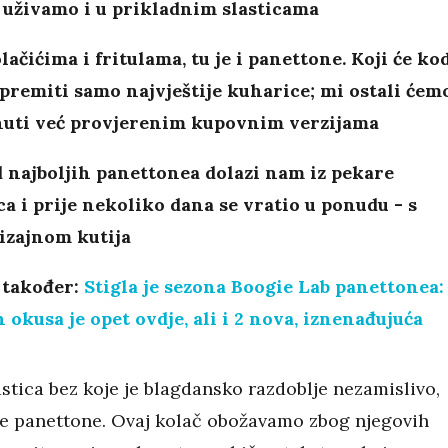
 uživamo i u prikladnim slasticama
ačićima i fritulama, tu je i panettone. Koji će ko
premiti samo najvještije kuharice; mi ostali ćem
nuti već provjerenim kupovnim verzijama
 najboljih panettonea dolazi nam iz pekare
a i prije nekoliko dana se vratio u ponudu - s
izajnom kutija
 također:
Stigla je sezona Boogie Lab panettonea:
 okusa je opet ovdje, ali i 2 nova, iznenađujuća
stica bez koje je blagdansko razdoblje nezamislivo,
 je panettone. Ovaj kolač obožavamo zbog njegovih