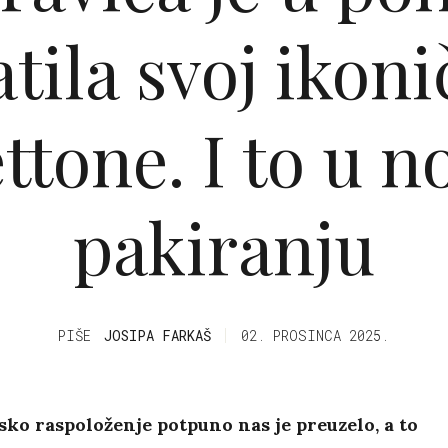
atila svoj ikoni
ttone. I to u 
pakiranju
PIŠE
JOSIPA FARKAŠ
02. PROSINCA 2025.
ko raspoloženje potpuno nas je preuzelo, a to