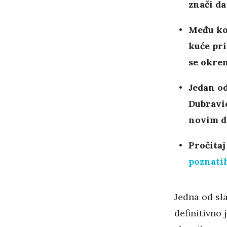
znači da
Među kol
kuće pri
se okre
Jedan od
Dubravic
novim d
Pročitaj
poznatih
Jedna od sla
definitivno