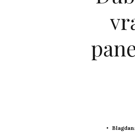
vr
pane
Blagdans