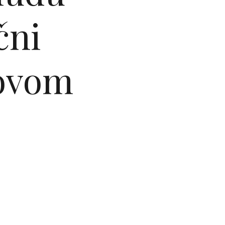
čni
novom