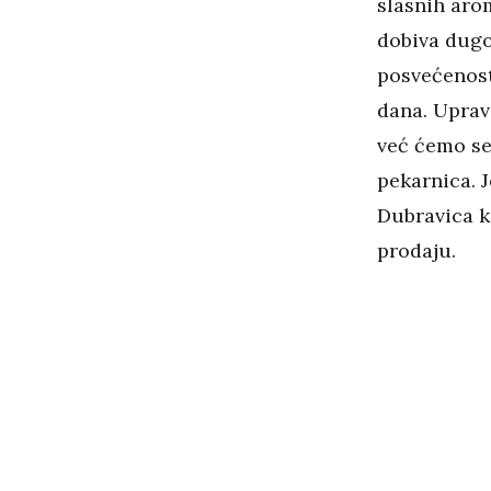
slasnih aro
dobiva dugo
posvećenost
dana. Uprav
već ćemo se
pekarnica. J
Dubravica k
prodaju.