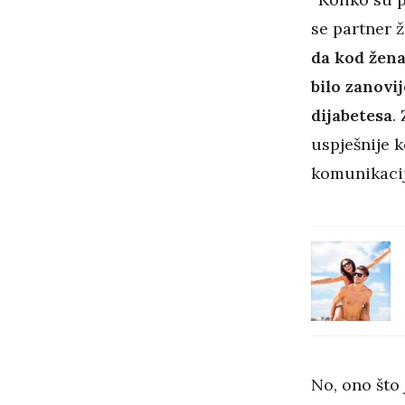
se partner ža
da kod žena
bilo zanovij
dijabetesa
.
uspješnije 
komunikacij
No, ono što 