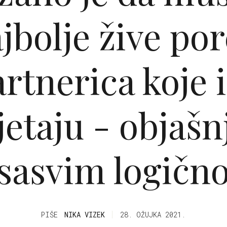
jbolje žive po
artnerica koje 
etaju - objašn
sasvim logičn
PIŠE
NIKA VIZEK
28. OŽUJKA 2021.