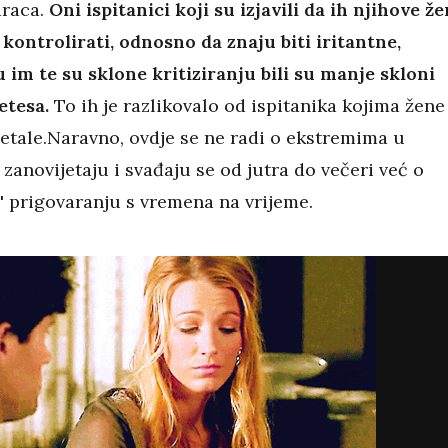
araca.
Oni ispitanici koji su izjavili da ih njihove ž
kontrolirati, odnosno da znaju biti iritantne,
 im te su sklone kritiziranju bili su manje skloni
betesa.
To ih je razlikovalo od ispitanika kojima žene
jetale.Naravno, ovdje se ne radi o ekstremima u
zanovijetaju i svađaju se od jutra do večeri već o
 prigovaranju s vremena na vrijeme.