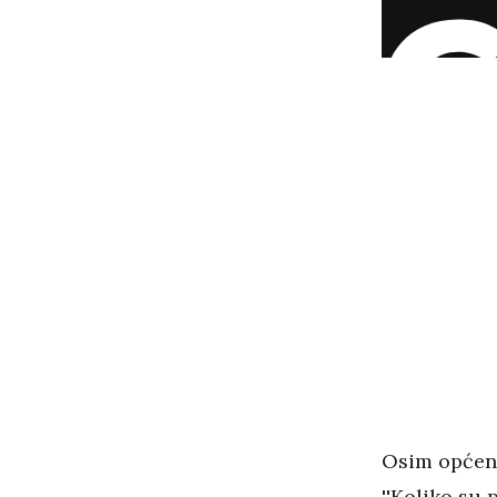
Osim općenit
''Koliko su 