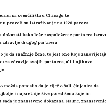
nici sa sveučilišta u Chicagu te
u proveli su istraživanje na 1228 parova
su dokazati kako loše raspoloženje partnera izra
a zdravlje drugog partnera
 je da snažnije žene, to jest one koje zanovijetaj
nu za zdravlje svojih partnera, ali i njihovo
je
o možda pomislio da je riječ o šali, činjenica da
jbolje i najsretnije žive pored žena koje im
u sada je znanstveno dokazana.
Naime,
znanstvenic