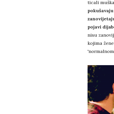
ticali mušk
pokušavaju 
zanovijetaju
pojavi dija
nisu zanovi
kojima žene 
'normalnom'