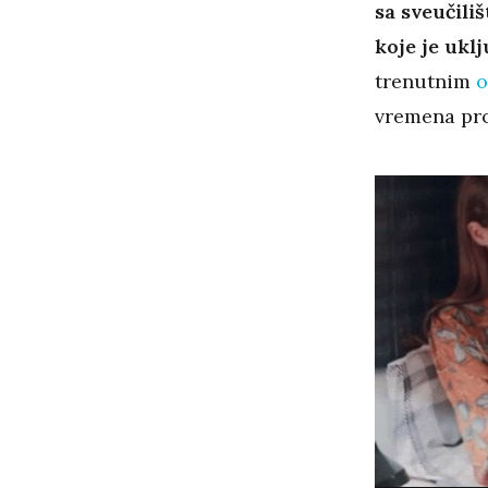
sa sveučili
koje je uklj
trenutnim
o
vremena pro