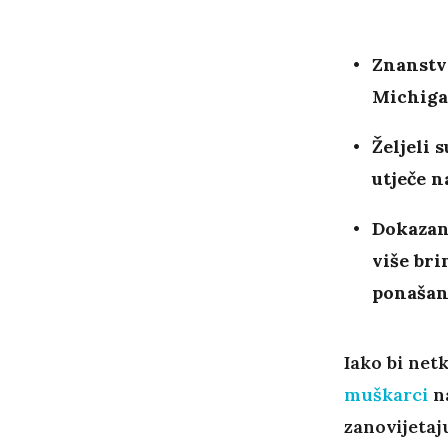
Znanstve
Michigan
Željeli 
utječe n
Dokazano
više bri
ponašan
Iako bi netk
muškarci
na
zanovijetaj