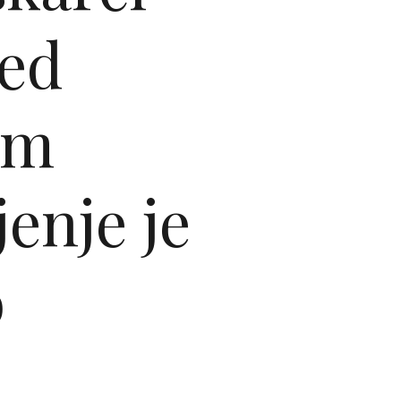
red
im
jenje je
o