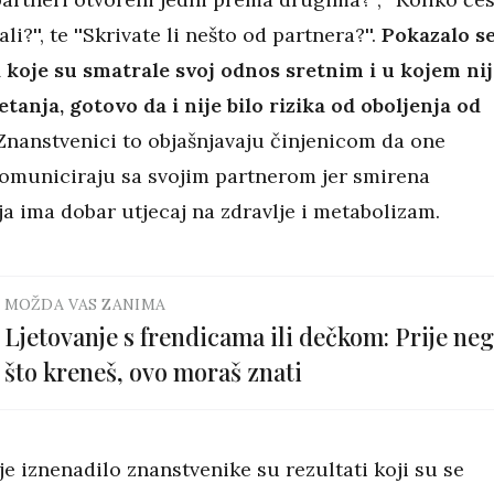
li?'', te ''Skrivate li nešto od partnera?''.
Pokazalo s
 koje su smatrale svoj odnos sretnim i u kojem nij
etanja, gotovo da i nije bilo rizika od oboljenja od
 Znanstvenici to objašnjavaju činjenicom da one
komuniciraju sa svojim partnerom jer smirena
a ima dobar utjecaj na zdravlje i metabolizam.
MOŽDA VAS ZANIMA
Ljetovanje s frendicama ili dečkom: Prije ne
što kreneš, ovo moraš znati
je iznenadilo znanstvenike su rezultati koji su se