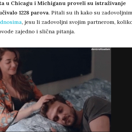
šta u Chicagu i Michiganu proveli su istraživanje
učivalo 1228 parova
. Pitali su ih kako su zadovoljni
dnosima
, jesu li zadovoljni svojim partnerom, kolik
vode zajedno i slična pitanja.