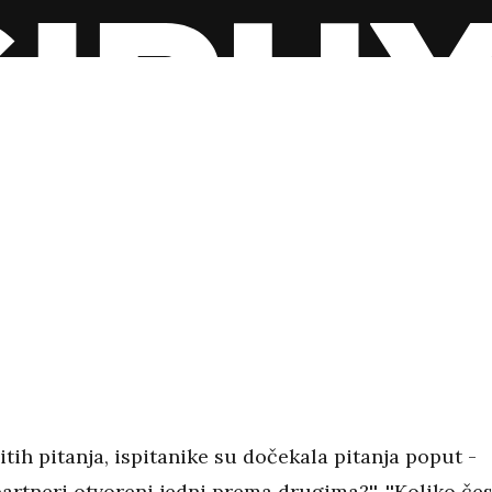
ih pitanja, ispitanike su dočekala pitanja poput -
partneri otvoreni jedni prema drugima?'', ''Koliko če