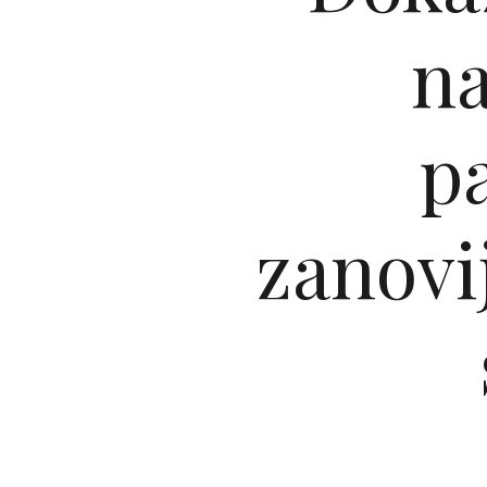
na
p
zanovij