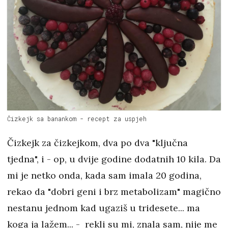
Čizkejk sa banankom - recept za uspjeh
Čizkejk za čizkejkom, dva po dva "ključna
tjedna", i - op, u dvije godine dodatnih 10 kila. Da
mi je netko onda, kada sam imala 20 godina,
rekao da "dobri geni i brz metabolizam" magično
nestanu jednom kad ugaziš u tridesete... ma
koga ja lažem... - rekli su mi, znala sam, nije me