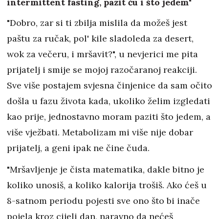
intermittent fasting, pazit ću i što jedem"
"Dobro, zar si ti zbilja mislila da možeš jest
paštu za ručak, pol' kile sladoleda za desert,
wok za večeru, i mršavit?", u nevjerici me pita
prijatelj i smije se mojoj razočaranoj reakciji.
Sve više postajem svjesna činjenice da sam očito
došla u fazu života kada, ukoliko želim izgledati
kao prije, jednostavno moram paziti što jedem, a
više vježbati. Metabolizam mi više nije dobar
prijatelj, a geni ipak ne čine čuda.
"Mršavljenje je čista matematika, dakle bitno je
koliko unosiš, a koliko kalorija trošiš. Ako ćeš u
8-satnom periodu pojesti sve ono što bi inače
pojela kroz cijeli dan, naravno da nećeš