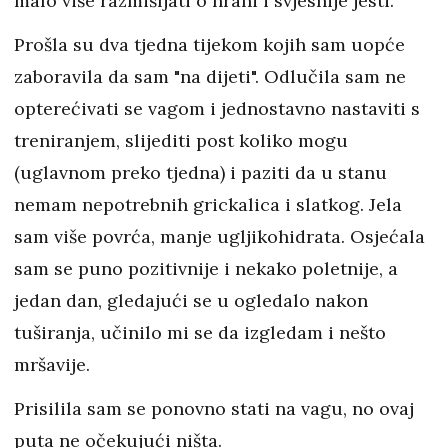
malo više razmišljati o hrani i svjesnije jesti.
Prošla su dva tjedna tijekom kojih sam uopće
zaboravila da sam "na dijeti". Odlučila sam ne
opterećivati se vagom i jednostavno nastaviti s
treniranjem, slijediti post koliko mogu
(uglavnom preko tjedna) i paziti da u stanu
nemam nepotrebnih grickalica i slatkog. Jela
sam više povrća, manje ugljikohidrata. Osjećala
sam se puno pozitivnije i nekako poletnije, a
jedan dan, gledajući se u ogledalo nakon
tuširanja, učinilo mi se da izgledam i nešto
mršavije.
Prisilila sam se ponovno stati na vagu, no ovaj
puta ne očekujući ništa.