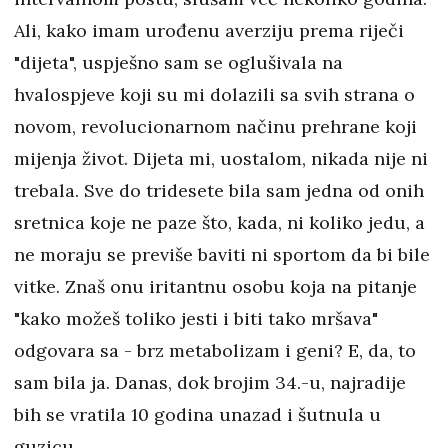
Ali, kako imam urođenu averziju prema riječi
"dijeta", uspješno sam se oglušivala na
hvalospjeve koji su mi dolazili sa svih strana o
novom, revolucionarnom načinu prehrane koji
mijenja život. Dijeta mi, uostalom, nikada nije ni
trebala. Sve do tridesete bila sam jedna od onih
sretnica koje ne paze što, kada, ni koliko jedu, a
ne moraju se previše baviti ni sportom da bi bile
vitke. Znaš onu iritantnu osobu koja na pitanje
"kako možeš toliko jesti i biti tako mršava"
odgovara sa - brz metabolizam i geni? E, da, to
sam bila ja. Danas, dok brojim 34.-u, najradije
bih se vratila 10 godina unazad i šutnula u
guzicu.