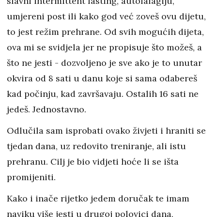
slavni intermittent fasting, autofafagiju,
umjereni post ili kako god već zoveš ovu dijetu,
to jest režim prehrane. Od svih mogućih dijeta,
ova mi se svidjela jer ne propisuje što možeš, a
što ne jesti - dozvoljeno je sve ako je to unutar
okvira od 8 sati u danu koje si sama odabereš
kad počinju, kad završavaju. Ostalih 16 sati ne
jedeš. Jednostavno.
Odlučila sam isprobati ovako živjeti i hraniti se
tjedan dana, uz redovito treniranje, ali istu
prehranu. Cilj je bio vidjeti hoće li se išta
promijeniti.
Kako i inače rijetko jedem doručak te imam
naviku više jesti u drugoj polovici dana,