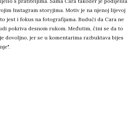
elio s pratiteljima. Sama Cara također je podijelila
ojim Instagram storyjima. Motiv je na njenoj lijevoj
što jest i fokus na fotografijama.
Budući da Cara ne
rudi pokriva desnom rukom. Međutim, čini se da to
e dovoljno, jer se u komentarima razbuktava bijes
nje".