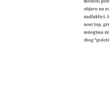
modelu podij
objavu na sv
nadlaktici, 
nosi top, g
mnogima nij
zbog "goloti