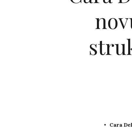
nov
stru
Cara De