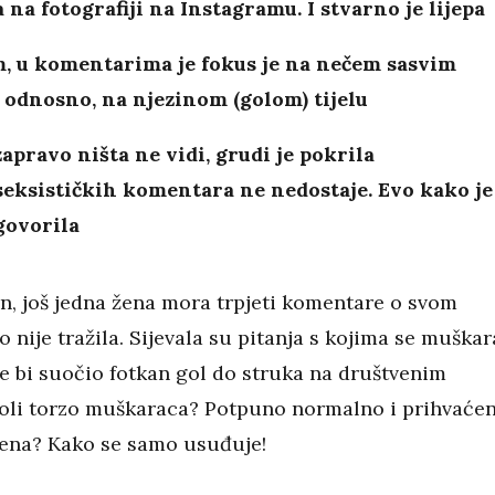
 na fotografiji na Instagramu. I stvarno je lijepa
, u komentarima je fokus je na nečem sasvim
odnosno, na njezinom (golom) tijelu
zapravo ništa ne vidi, grudi je pokrila
eksističkih komentara ne nedostaje. Evo kako je
govorila
an, još jedna žena mora trpjeti komentare o svom
 to nije tražila. Sijevala su pitanja s kojima se muška
e bi suočio fotkan gol do struka na društvenim
li torzo muškaraca? Potpuno normalno i prihvaćen
žena? Kako se samo usuđuje!