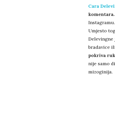
Cara Delev
komentara
Instagramu. 
Umjesto toga
Delevingne j
bradavice il
pokriva ruk
nije samo d
mizoginija.