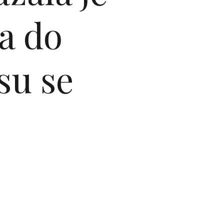
a do
su se