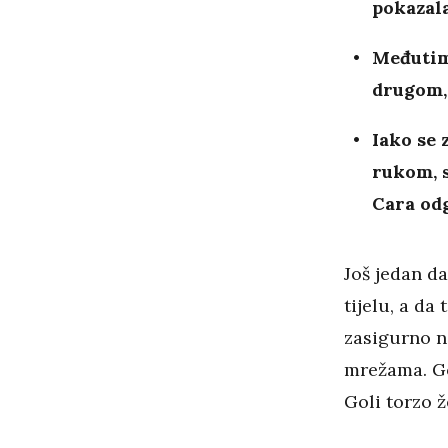
pokazala
Međutim
drugom, 
Iako se 
rukom, s
Cara od
Još jedan d
tijelu, a da
zasigurno n
mrežama. Go
Goli torzo 