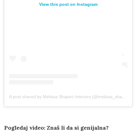
View this post on Instagram
A post shared by Melissa Shapiro Interiors (@melissa_shapiro_interiors)
Pogledaj video: Znaš li da si genijalna?