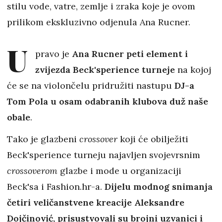
stilu vode, vatre, zemlje i zraka koje je ovom
prilikom ekskluzivno odjenula Ana Rucner.
U
pravo je
Ana Rucner peti element i
zvijezda Beck'sperience turneje
na kojoj
će se na violončelu pridružiti nastupu
DJ-a
Tom Pola u osam odabranih klubova duž naše
obale
.
Tako je glazbeni
crossover
koji će obilježiti
Beck'sperience turneju najavljen svojevrsnim
crossoverom
glazbe i mode u organizaciji
Beck'sa i Fashion.hr-a.
Dijelu modnog snimanja
četiri veličanstvene kreacije Aleksandre
Dojčinović, prisustvovali su brojni uzvanici i