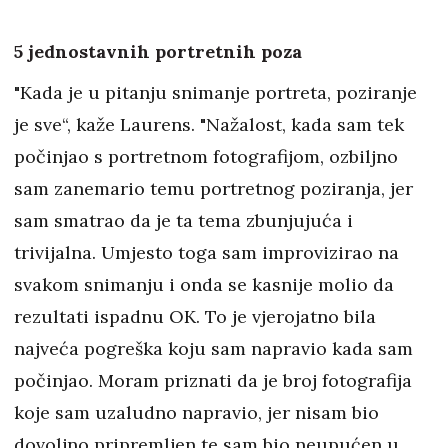
5 jednostavnih portretnih poza
"Kada je u pitanju snimanje portreta, poziranje
je sve“, kaže Laurens. "Nažalost, kada sam tek
počinjao s portretnom fotografijom, ozbiljno
sam zanemario temu portretnog poziranja, jer
sam smatrao da je ta tema zbunjujuća i
trivijalna. Umjesto toga sam improvizirao na
svakom snimanju i onda se kasnije molio da
rezultati ispadnu OK. To je vjerojatno bila
najveća pogreška koju sam napravio kada sam
počinjao. Moram priznati da je broj fotografija
koje sam uzaludno napravio, jer nisam bio
dovoljno pripremljen te sam bio neupućen u