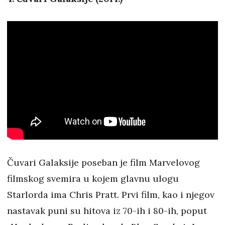
Čuvari Galaksije poseban je film Marvelovog
filmskog svemira u kojem glavnu ulogu
Starlorda ima Chris Pratt. Prvi film, kao i njegov
nastavak puni su hitova iz 70-ih i 80-ih, poput