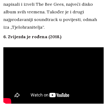
napisali i izveli The Bee Gees, najveći disko
album svih vremena. Također je i drugi
najprodavaniji soundtrack u povijesti, odmah
iza „Tjelohranitelja“.
6. Zvijezda je rođena (2018.)