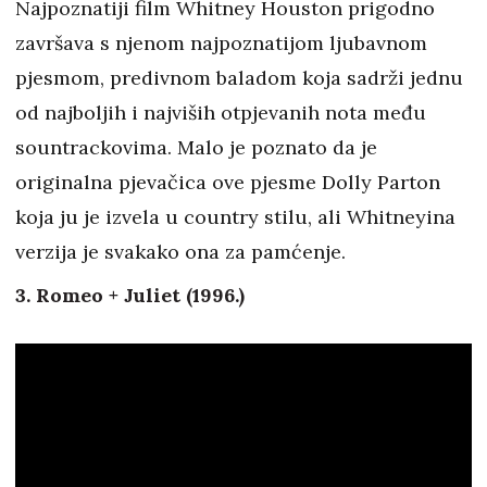
Najpoznatiji film Whitney Houston prigodno
završava s njenom najpoznatijom ljubavnom
pjesmom, predivnom baladom koja sadrži jednu
od najboljih i najviših otpjevanih nota među
sountrackovima. Malo je poznato da je
originalna pjevačica ove pjesme Dolly Parton
koja ju je izvela u country stilu, ali Whitneyina
verzija je svakako ona za pamćenje.
3. Romeo + Juliet (1996.)