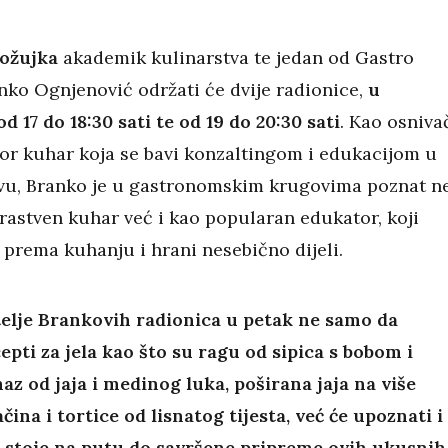
 ožujka
akademik kulinarstva te jedan od Gastro
nko Ognjenović održati će dvije radionice,
u
 17 do 18:30 sati te od 19 do 20:30 sati
. Kao osniva
tor kuhar koja se bavi konzaltingom i edukacijom u
tvu, Branko je u gastronomskim krugovima poznat n
rastven kuhar već i kao popularan edukator, koji
 prema kuhanju i hrani nesebično dijeli.
telje Brankovih radionica u petak ne samo da
epti za jela kao što su ragu od sipica s bobom i
az od jaja i medinog luka, poširana jaja na više
ačina i tortice od lisnatog tijesta, već će upoznati i
i stoje na putu do savršene pripreme ovih ukusnih