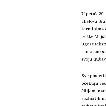
U petak 29.
chefova Bra
terminima od
tvrtke Majs
ugostiteljs
samo kao st
svoju ljubav
Sve posjeti
očekuju rec
čilijem, nam
različitih n
trikove koj