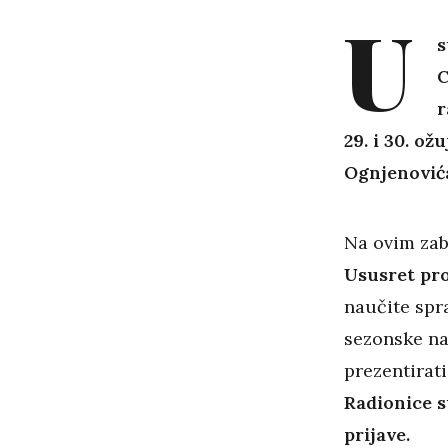
U
s
C
r
29. i 30. o
Ognjenovića
Na ovim zab
Ususret pro
naučite spra
sezonske na
prezentirat
Radionice s
prijave.