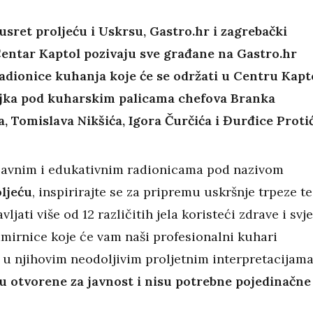
usret proljeću i Uskrsu, Gastro.hr i zagrebački
entar Kaptol pozivaju sve građane na Gastro.hr
adionice kuhanja koje će se održati u Centru Kapt
žujka pod kuharskim palicama chefova Branka
, Tomislava Nikšića, Igora Čurčića i Đurđice Protić
avnim i edukativnim radionicama pod nazivom
ljeću
, inspirirajte se za pripremu uskršnje trpeze te
vljati više od 12 različitih jela koristeći zdrave i svj
mirnice koje će vam naši profesionalni kuhari
i u njihovim neodoljivim proljetnim interpretacijama
u otvorene za javnost i nisu potrebne pojedinačne