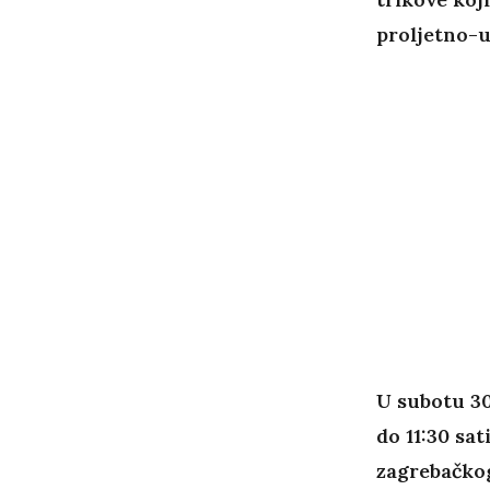
proljetno-u
U subotu 30
do 11:30 sa
zagrebačkog