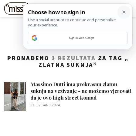
Sign in with Google
PRONAĐENO
1 REZULTATA
ZA TAG „
ZLATNA SUKNJA
”
Massimo Dutti ima prekrasnu zlatnu
suknju na vezivanje - ne možemo vjerovati
da je ovo high street komad
03. SVIBANJ 2024.