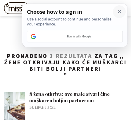
Sign in with Google
PRONAĐENO
1 REZULTATA
ZA TAG „
ŽENE OTKRIVAJU KAKO ĆE MUŠKARCI
BITI BOLJI PARTNERI
”
8 žena otkriva: ove male stvari čine
muškarca boljim partnerom
16. LIPANJ 2021.