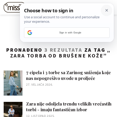
Sign in with Google
PRONAĐENO
3 REZULTATA
ZA TAG „
ZARA TORBA OD BRUŠENE KOŽE
”
7 cipela i 3 torbe sa Zarinog sniženja koje
nas nepogrešivo uvode u proljeće
27. VELJAČA 2026.
Zara nije odoljela trendu velikih vrećastih
torbi - imaju fantastičan izbor
12. LISTOPAD 2025.