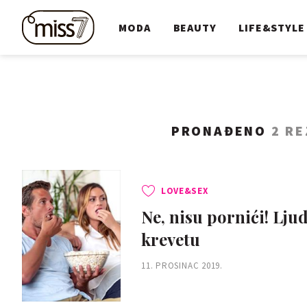
MODA
BEAUTY
LIFE&STYLE
PRONAĐENO
2 R
LOVE&SEX
Ne, nisu pornići! Ljud
krevetu
11. PROSINAC 2019.