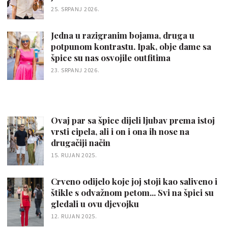
25. SRPANJ 2026.
Jedna u razigranim bojama, druga u
potpunom kontrastu. Ipak, obje dame sa
špice su nas osvojile outfitima
23. SRPANJ 2026.
Ovaj par sa špice dijeli ljubav prema istoj
vrsti cipela, ali i on i ona ih nose na
drugačiji način
15. RUJAN 2025.
Crveno odijelo koje joj stoji kao saliveno i
štikle s odvažnom petom... Svi na špici su
gledali u ovu djevojku
12. RUJAN 2025.