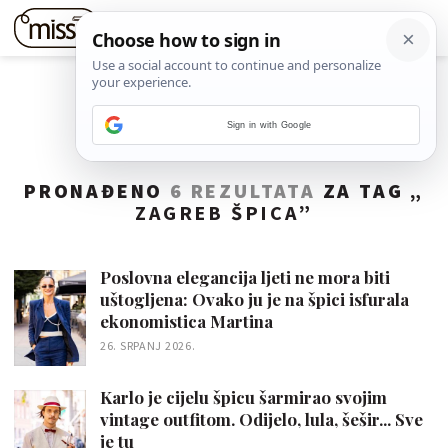
Sign in with Google
PRONAĐENO
6 REZULTATA
ZA TAG „
ZAGREB ŠPICA
”
Poslovna elegancija ljeti ne mora biti
uštogljena: Ovako ju je na špici isfurala
ekonomistica Martina
26. SRPANJ 2026.
Karlo je cijelu špicu šarmirao svojim
vintage outfitom. Odijelo, lula, šešir... Sve
je tu