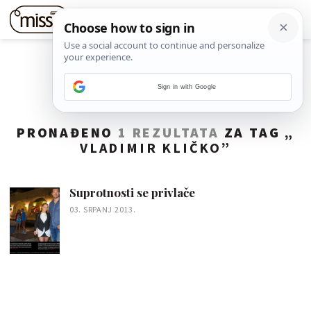
Sign in with Google
PRONAĐENO
1 REZULTATA
ZA TAG „
VLADIMIR KLIČKO
”
Suprotnosti se privlače
03. SRPANJ 2013.