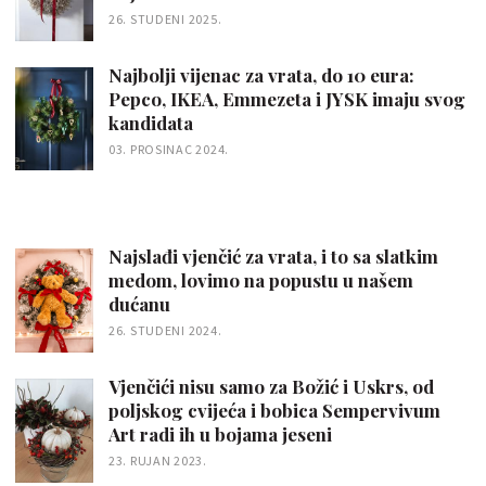
26. STUDENI 2025.
Najbolji vijenac za vrata, do 10 eura:
Pepco, IKEA, Emmezeta i JYSK imaju svog
kandidata
03. PROSINAC 2024.
Najslađi vjenčić za vrata, i to sa slatkim
medom, lovimo na popustu u našem
dućanu
26. STUDENI 2024.
Vjenčići nisu samo za Božić i Uskrs, od
poljskog cvijeća i bobica Sempervivum
Art radi ih u bojama jeseni
23. RUJAN 2023.