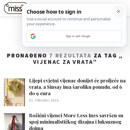
Sign in with Google
PRONAĐENO
7 REZULTATA
ZA TAG „
VIJENAC ZA VRATA
”
Lijepi cvjetni vijenac donijet će proljeće na
vrata, a Sinsay ima šaroliku ponudu, od 6
do 9 eura
01. TRAVANJ 2026.
Božićni vijenci More Less Ines savršen su
spoj minimalističkog dizajna i luksuznog
dojma