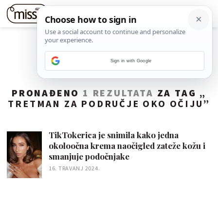
Sign in with Google
PRONAĐENO
1 REZULTATA
ZA TAG „
TRETMAN ZA PODRUČJE OKO OČIJU
”
TikTokerica je snimila kako jedna
okoloočna krema naočigled zateže kožu i
smanjuje podočnjake
16. TRAVANJ 2024.